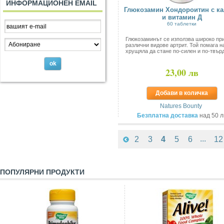
ИНФОРМАЦИОНЕН EMAIL
Глюкозамин Хондороитин с к
и витамин Д
60 таблетки
Глюкозаминът се използва широко пр
различни видове артрит. Той помага н
хрущяла да стане по-силен и по-твърд
23,00 лв
Добави в количка
Natures Bounty
Безплатна доставка
над 50 л
...
2
3
4
5
6
12
ПОПУЛЯРНИ ПРОДУКТИ