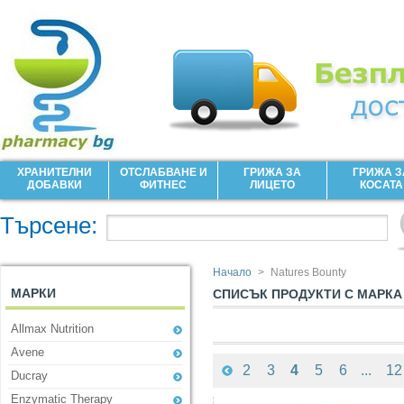
ХРАНИТЕЛНИ
ОТСЛАБВАНЕ И
ГРИЖА ЗА
ГРИЖА З
ДОБАВКИ
ФИТНЕС
ЛИЦЕТО
КОСАТА
Търсене:
Начало
>
Natures Bounty
МАРКИ
СПИСЪК ПРОДУКТИ С МАРКА
Allmax Nutrition
Avene
...
2
3
4
5
6
12
Ducray
Enzymatic Therapy