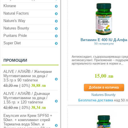
Klorane
Natural Factors
Nature's Way
Natures Bounty
Puritans Pride
Витамин Е 400 IU Д-Алфа
Super Diet
50 гелкапсули
Aнтиоксидант, съдоразширяващо сред
ПРОМОЦИИ
антикоагулант. Приложение – поддър
артериалното налягане в норми и...
ALIVE / АЛАЙВ / Желирани
15,00 лв
Мултивитамини за деца /
3.5 гр х 90 таблетки
38,88 лв
43,20 лв
(-10%)
Добави в количка
ALIVE / АЛАЙВ / Дъвчащи
Natures Bounty
Мултивитамини за деца /
Безплатна доставка
над 50 л
1.55 гр. х 120 таблетки
38,34 лв
42,60 лв
(-10%)
Емулсия или Крем SPF50 +
50мл. + комплимент спрей
Термална вода 50мл. и