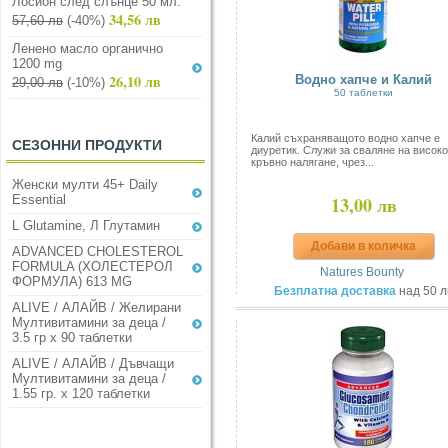
Лосион след слънце 50 мл.
34,56 лв
57,60 лв
(-40%)
Ленено масло органично
1200 mg
26,10 лв
Водно хапче и Калий
29,00 лв
(-10%)
50 таблетки
Калий съхраняващото водно хапче е
СЕЗОННИ ПРОДУКТИ
диуретик. Служи за сваляне на високо
кръвно налягане, чрез...
Женски мулти 45+ Daily
13,00 лв
Essential
L Glutamine, Л Глутамин
Добави в количка
ADVANCED CHOLESTEROL
FORMULA (ХОЛЕСТЕРОЛ
Natures Bounty
ФОРМУЛА) 613 MG
Безплатна доставка
над 50 л
ALIVE / АЛАЙВ / Желирани
Мултивитамини за деца /
3.5 гр х 90 таблетки
ALIVE / АЛАЙВ / Дъвчащи
Мултивитамини за деца /
1.55 гр. х 120 таблетки