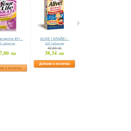
и мулти 45+...
ALIVE / АЛАЙВ /...
ADVANCED...
0 таблетки
120 таблетки
42,60 лв
7,00 лв
38,34 лв
48,00 лв
Добави в количка
Добави в количка
ви в количка