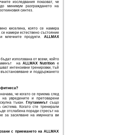
учните изследвания показват, че
 до минимум разграждането на
ротеиновия синтез.
мино киселина, която се намира
а се намери естествено състояние
 и млечните продукти.
ALLMAX
 бъдат използвана от всеки, който
утаминът на
ALLMAX Nutrition
е
ршват интензивни тренировки, тъй
а възстановяване и поддържането
в фитнеса?
значава, че когато се приема след
 на увредените и претоварени
скулна тъкан.
Глутаминът
също
 система. Когато сте тренирали
ъде отслабена поради стресът на
е за засилване на имунната ви
ързани с приемането на ALLMAX