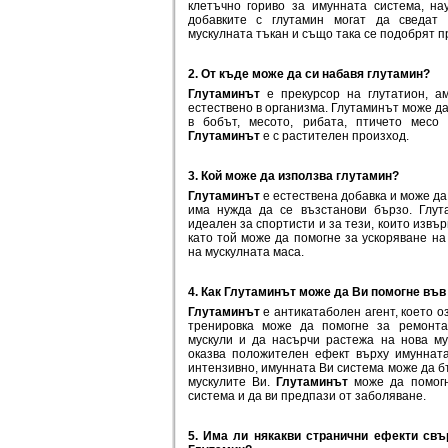
клетъчно гориво за имунната система, на
добавките с глутамин могат да сведат
мускулната тъкан и също така се подобрят п
2. От къде може да си набавя глутамин?
Глутаминът
е прекурсор на глутатион, а
естествено в организма. Глутаминът може д
в бобът, месото, рибата, птичето месо
Глутаминът
е с растителен произход.
3. Кой може да използва глутамин?
Глутаминът
е естествена добавка и може да
има нужда да се възстанови бързо. Гл
идеален за спортисти и за тези, които извъ
като той може да помогне за ускоряване н
на мускулната маса.
4. Как Глутаминът може да Ви помогне въ
Глутаминът
е антикатаболен агент, което о
тренировка може да помогне за ремонта
мускули и да насърчи растежа на нова му
оказва положителен ефект върху имунната
интензивно, имунната Ви система може да б
мускулите Ви.
Глутаминът
може да помогн
система и да ви предпази от заболяване.
5. Има ли някакви странични ефекти св