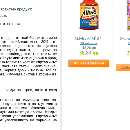
страхотен продукт:
бързо
ето на азота
 и една от най-богатите амино
ALIVE / АЛАЙВ /...
Женск
е от приблизително 30% от
90 таблетки
9
 е класифициран като есенциална
43,20 лв
извежда от тялото, но по време на
38,88 лв
2
 се освобождава от тялото и може
о.
Глутаминът
се съдържа в боба,
 По-голямата част от
глутаминът
Добави в количка
и мастната тъкан. В допълнение,
Доба
, черния дроб и мозъка. Той се
рва, имунната система, космените
периоди на стрес, както и след
тискане на имунната система.
 нарушат нивото на глутамин в
унната система. Изследванията
глутамин може да облекчи спадът
ензивни упражнения.
Глутаминът
от увеличението на хормона на