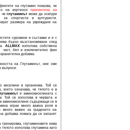
фектите на глутамин показва, че
о на кортизол
присинтеза на
, че
глутаминът
може да осигури
н за спортисти и културисти.
зират размера на увреждане на
стите суровини и съставки и е с
урява бързо възстановяване след
ма.
ALLMAX
използва собствена
е чист, бял и изключително фин
 хранителна добавка.
жността на Глутаминът, ние сме
е въпроси:
о киселини в организма. Той се
, което означава, че тялото е в
утаминът
е аминокиселината с
м. Той се използва в червата и
ми аминокиселини съдържащи се в
амина играе много важна роля в
 много важен за граденето на
на добавка помага да се запазят
а тренировка, глутаминовите нива
о тялото използва глутамина като