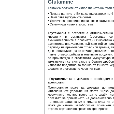
Glutamine
Какви са ползите от използването на този 
• Помага на тялото Ви да се възстанови по-
• Намалява мускулните болки
• Увеличава протеиновия синтез и задържан
• Стимулира имунната система
Глутаминът
е естествена аминокиселина
киселини в организма (състояща с
аминокиселините в плазмата). Обикновено
аминокиселина условно, тъй като той се про
периоди на прекомерен стрес или травма, тя
да е необходимо да се набави допълнителн
птичето месо, рибата и млечните продукти.
се произвежда в скелетната мускулатура 
глутаминът
се синтезира в белите дробове
използва предимно за гориво от тънките че
фоликули и стомашно-чревния тракт.
Глутаминът
като добавка е необходим в 
тренировки .
Тренировките може да доведат до под
Интензивните упражнения могат бързо да
мускулните клетки, което да отслаби им
показват, че приемането на допълнително 
на концентрацията му в кръвта след инт
може да намали катаболизма, причинен 
стреса, кортизол по време на тренировка.