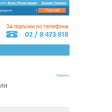
ошли,
Вход / Регистрация
|
Вашият Профил
Поръчай
родукти
|
Обратно
мин