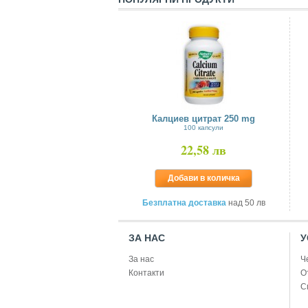
Калциев цитрат 250 mg
100 капсули
22,58 лв
Добави в количка
Безплатна доставка
над 50 лв
ЗА НАС
У
За нас
Ч
Контакти
О
С