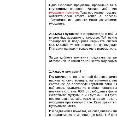
Едно скорошно проучване, проведено за е
глутаминът
всъщност блокира действиет
мускулния протеин.
Това проучване показва
антикатаболен ефект, който е полезе
Глутаминовите добавки могат да миними
мускулите.
ALLMAX Глутаминът
е произведен с най-чи
високо фармацевтично качество. Той осиг
тренировка и подобрява имунната систе
GLUTASURE ™
технология, за да създад
Глутамин на прах – това е една първокласна
За да добиете по-пълна представа за ва
отговорили на някои от най-често задаванит
1. Какво е глутамин?
Глутаминът
е една от най-богатите амин
нарича условно есенциална аминокиселина
състояние да произведе глутамин само.
Гл
най-високо съдържание в целия организъ
имунната система. 60% от свободните фор
скелетните мускули е Л-Глутамин. Л-Глут
протеиновия метаболизъм и също така е
мускулите при културистите. Като хранител
мускулните клетки.
Изследванията показват, че след интензивн
в организма са намалени с до 50%. Тъй кат