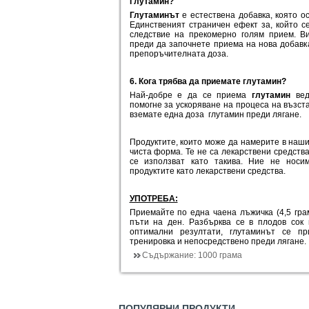
Глутамин?
Глутаминът
е естествена добавка, която о
Единственият страничен ефект за, който 
следствие на прекомерно голям прием. Ви
преди да започнете приема на нова добавка
препоръчителната доза.
6. Кога трябва да приемате глутамин?
Най-добре е да се приема
глутамин
ве
помогне за ускоряване на процеса на възст
вземате една доза глутамин преди лягане.
Продуктите, които може да намерите в наши
чиста форма. Те не са лекарствени средства
се използват като такива. Ние не носи
продуктите като лекарствени средства.
УПОТРЕБА:
Приемайте по една чаена лъжичка (4,5 гр
пъти на ден. Разбърква се в плодов сок
оптимални резултати, глутаминът се пр
тренировка и непосредствено преди лягане.
Съдържание:
1000 грама
ПОПУЛЯРНИ ПРОДУКТИ