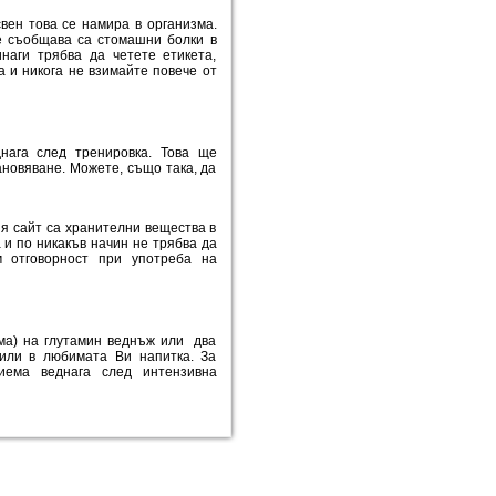
свен това се намира в организма.
се съобщава са стомашни болки в
наги трябва да четете етикета,
 и никога не взимайте повече от
днага след тренировка. Това ще
ановяване. Можете, също така, да
я сайт са хранителни вещества в
 и по никакъв начин не трябва да
м отговорност при употреба на
ама) на глутамин веднъж или два
 или в любимата Ви напитка. За
иема веднага след интензивна