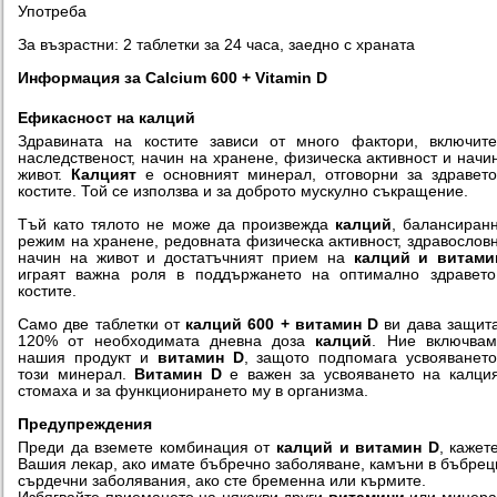
Употреба
За възрастни: 2 таблетки за 24 часа, заедно с храната
Информация за Calcium 600 + Vitamin D
Ефикасност на калций
Здравината на костите зависи от много фактори, включит
наследственост, начин на хранене, физическа активност и начи
живот.
Калцият
е основният минерал, отговорни за здравет
костите. Той се използва и за доброто мускулно съкращение.
Тъй като тялото не може да произвежда
калций
, балансиран
режим на хранене, редовната физическа активност, здравослов
начин на живот и достатъчният прием на
калций и витами
играят важна роля в поддържането на оптимално здравето
костите.
Само две таблетки от
калций 600 + витамин D
ви дава защит
120% от необходимата дневна доза
калций
. Ние включвам
нашия продукт и
витамин D
, защото подпомага усвояванет
този минерал.
Витамин D
е важен за усвояването на калци
стомаха и за функционирането му в организма.
Предупреждения
Преди да вземете комбинация от
калций и витамин D
, кажет
Вашия лекар, ако имате бъбречно заболяване, камъни в бъбрец
сърдечни заболявания, ако сте бременна или кърмите.