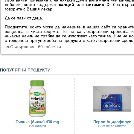
Избягвайте приемането на някакви други
витамини
или минера
добавки, които съдържат
калций
или
витамин D
, без първ
говорите с Вашия лекар.
Да се пази от деца.
Продуктите, които може да намерите в нашия сайт са хранит
вещества в чиста форма. Те не са лекарствени средства 
никакъв начин не трябва да се използват като такива. Ние не н
отговорност при употреба на продуктите като лекарствени средс
Съдържание:
60 таблетки
ПОПУЛЯРНИ ПРОДУКТИ
Очанка (билка) 430 mg
Перли Ацидофилус
100 капсули
10 софтгел капсули