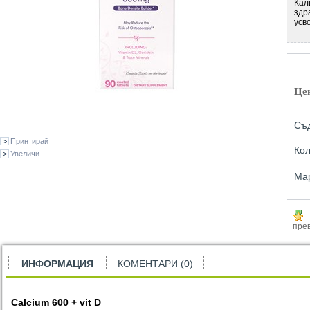
Кал
здр
усв
Це
Съд
Принтирай
Кол
Увеличи
Ма
прев
ИНФОРМАЦИЯ
КОМЕНТАРИ (0)
Calcium 600 + vit D