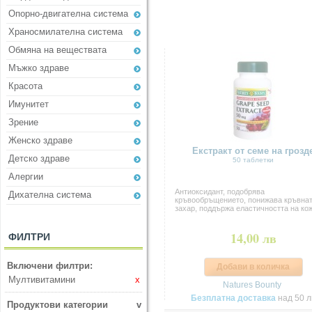
Опорно-двигателна система
Храносмилателна система
Обмяна на веществата
Мъжко здраве
Красота
Имунитет
Зрение
Женско здраве
Екстракт от семе на грозд
Детско здраве
50 таблетки
Алергии
Антиоксидант, подобрява
Дихателна система
кръвообръщението, понижавa кръвна
захар, поддържа еластичността на кожа
14,00 лв
ФИЛТРИ
Включени филтри:
Добави в количка
Мултивитамини
x
Natures Bounty
Безплатна доставка
над 50 л
Продуктови категории
v