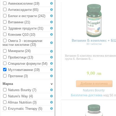
Аминокиселини
(19)
Антиоксиданти
(65)
Билки и екстракти
(242)
Витамини
(21)
Здравни продукти
(31)
Коензим Q10
(10)
Витамин Б комплекс + Б1
Омега 3 - есенциални
90 таблетки
мастни киселини
(33)
Минерали
(24)
Витамин Б комплекс включва витамин
Пробиотици
(13)
група Б. Витамин Б...
Специални формули
(54)
Мултивитамини
(19)
9,00 лв
Протеини
(3)
Марка
v
Добави в количка
Natures Bounty
(7)
Natures Bounty
Безплатна доставка
над 50 л
Nature's Way
(4)
Allmax Nutrition
(3)
Enzymatic Therapy
(5)