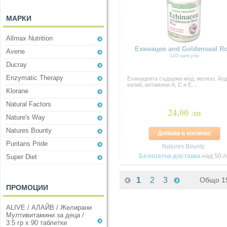
МАРКИ
Allmax Nutrition
Ехинацея and Goldenseal Ro
Avene
100 капсули
Ducray
Enzymatic Therapy
Eхинацеята съдържа мед, желязо, йод
калий, витамини А, С и Е....
Klorane
Natural Factors
24,00 лв
Nature's Way
Natures Bounty
Добави в количка
Puritans Pride
Natures Bounty
Безплатна доставка
над 50 л
Super Diet
1
2
3
Общо 19
ПРОМОЦИИ
ALIVE / АЛАЙВ / Желирани
Мултивитамини за деца /
3.5 гр х 90 таблетки