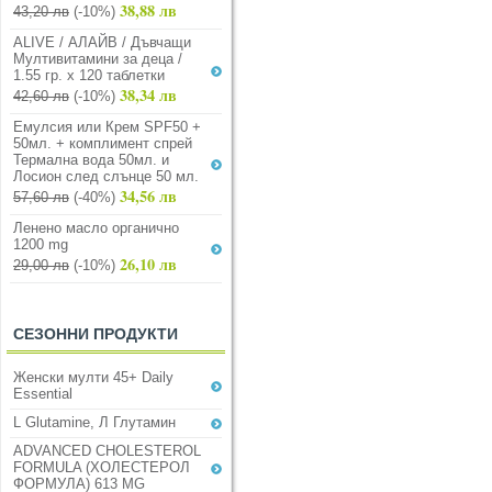
38,88 лв
43,20 лв
(-10%)
ALIVE / АЛАЙВ / Дъвчащи
Мултивитамини за деца /
1.55 гр. х 120 таблетки
38,34 лв
42,60 лв
(-10%)
Емулсия или Крем SPF50 +
50мл. + комплимент спрей
Термална вода 50мл. и
Лосион след слънце 50 мл.
34,56 лв
57,60 лв
(-40%)
Ленено масло органично
1200 mg
26,10 лв
29,00 лв
(-10%)
СЕЗОННИ ПРОДУКТИ
Женски мулти 45+ Daily
Essential
L Glutamine, Л Глутамин
ADVANCED CHOLESTEROL
FORMULA (ХОЛЕСТЕРОЛ
ФОРМУЛА) 613 MG