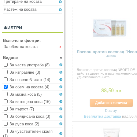
Третиране на косата
Растеж на косата
ФИЛТРИ
Включени филтри:
За обем на косата
x
Лосион против косопад "Неоп
3x30ml
Видове
v
За честа употреба
(8)
Лосионът против косопад NEOPTIDE
За изправяне
(3)
действа директно върху космения фо
удължаваанагенната...
За повече блясък
(14)
За обем на косата
(4)
88,50 лв
За мазна коса
(5)
За изтощена коса
(16)
Добави в количка
За пърхот
(7)
Ducray
За боядисана коса
(3)
Безплатна доставка
над 50 л
За руса коса
(2)
За чувствителен скалп
(1)