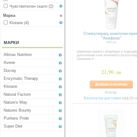
Чувствителен скалп
(2)
Марка
v
Klorane
(4)
Стимулиращ шампоан-кре
"Анафаза"
МАРКИ
200 мл
Шампоан-кремът Anaphase е подход
Allmax Nutrition
допълнение към лечението на косопа
(лосиони и...
Avene
21,90 лв
Ducray
Enzymatic Therapy
Добави в количка
Klorane
Ducray
Natural Factors
Безплатна доставка
над 50 л
Nature's Way
Natures Bounty
Puritans Pride
Super Diet