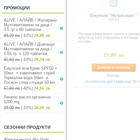
ПРОМОЦИИ
Емулсия "Нутрисерат "
ALIVE / АЛАЙВ / Желирани
100 мл
Мултивитамини за деца /
3.5 гр х 90 таблетки
38,88 лв
Реструктурира много сухите и увреде
43,20 лв
(-10%)
връхчета, като подхранва и изглажда
косъма.
ALIVE / АЛАЙВ / Дъвчащи
Мултивитамини за деца /
19,80 лв
1.55 гр. х 120 таблетки
38,34 лв
42,60 лв
(-10%)
Добави в количка
Емулсия или Крем SPF50 +
50мл. + комплимент спрей
Ducray
Термална вода 50мл. и
Безплатна доставка
над 50 л
Лосион след слънце 50 мл.
34,56 лв
57,60 лв
(-40%)
Ленено масло органично
1200 mg
26,10 лв
29,00 лв
(-10%)
СЕЗОННИ ПРОДУКТИ
Женски мулти 45+ Daily