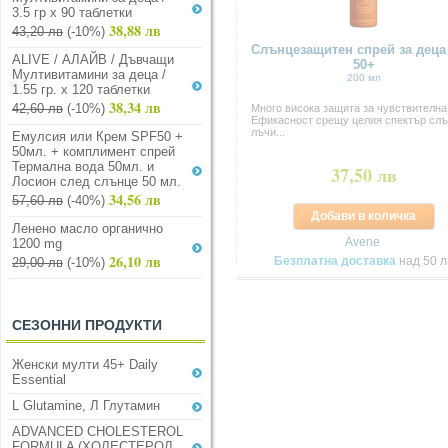
3.5 гр х 90 таблетки
38,88 лв
43,20 лв
(-10%)
Слънцезащитен спрей за деца
ALIVE / АЛАЙВ / Дъвчащи
50+
Мултивитамини за деца /
200 мл
1.55 гр. х 120 таблетки
38,34 лв
42,60 лв
(-10%)
Много висока защита за чувствителна
Ефикасност срещу целия спектър сл
лъчи...
Емулсия или Крем SPF50 +
50мл. + комплимент спрей
Термална вода 50мл. и
37,50 лв
Лосион след слънце 50 мл.
34,56 лв
57,60 лв
(-40%)
Добави в количка
Ленено масло органично
Avene
1200 mg
26,10 лв
Безплатна доставка
над 50 л
29,00 лв
(-10%)
СЕЗОННИ ПРОДУКТИ
Женски мулти 45+ Daily
Essential
L Glutamine, Л Глутамин
ADVANCED CHOLESTEROL
FORMULA (ХОЛЕСТЕРОЛ