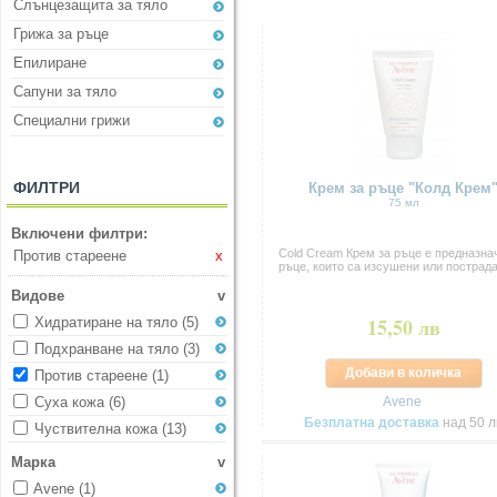
Слънцезащита за тяло
Грижа за ръце
Eпилиране
Сапуни за тяло
Специални грижи
ФИЛТРИ
Крем за ръце "Колд Крем
75 мл
Включени филтри:
Cold Cream Крем за ръце е предназна
Против стареене
x
ръце, които са изсушени или пострадал
Видове
v
15,50 лв
Хидратиране на тяло
(5)
Подхранване на тяло
(3)
Добави в количка
Против стареене
(1)
Avene
Суха кожа
(6)
Безплатна доставка
над 50 л
Чуствителна кожа
(13)
Марка
v
Avene
(1)