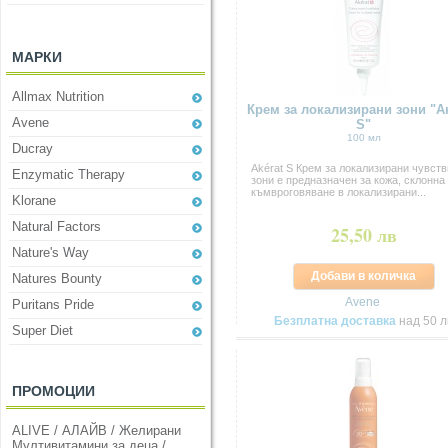
МАРКИ
Allmax Nutrition
Крем за локализирани зони "А
Avene
S"
100 мл
Ducray
Akérat S Крем за локализирани чувст
Enzymatic Therapy
зони е предназначен за кожа, склонна
къмвроговяване в локализирани...
Klorane
Natural Factors
25,50 лв
Nature's Way
Добави в количка
Natures Bounty
Avene
Puritans Pride
Безплатна доставка
над 50 л
Super Diet
ПРОМОЦИИ
ALIVE / АЛАЙВ / Желирани
Мултивитамини за деца /