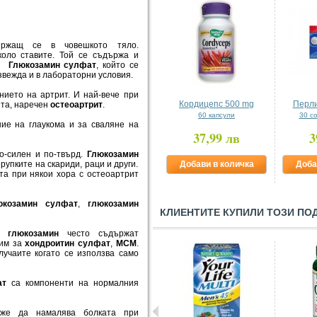
ржащ се в човешкото тяло.
коло ставите. Той се съдържа и
.
Глюкозамин сулфат
, който се
звежда и в лабораторни условия.
нието на артрит. И най-вече при
Кордицепс 500 mg
Перли
ита
, наречен
остеоартрит
.
60 капсули
30 с
ние на глаукома и за сваляне на
37,99 лв
3
о-силен и по-твърд.
Глюкозамин
рупките на скариди, раци и други.
Добави в количка
Доба
та при някои хора с остеоартрит
юкозамин сулфат
,
глюкозамин
КЛИЕНТИТЕ КУПИЛИ ТОЗИ ПО
ат
глюкозамин
често съдържат
рим за
хондроитин сулфат
,
МСМ
.
лучаите когато се използва само
ат
са компоненти на нормалния
е да намалява болката при