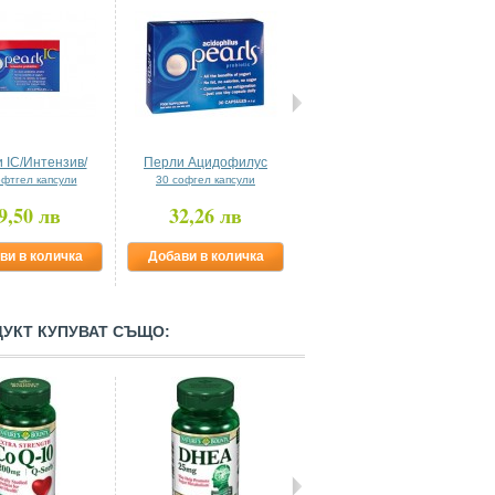
 IC/Интензив/
Перли Ацидофилус
Хром Пиколинат 200 mcg
офтгел капсули
30 софгел капсули
100 таблетки
9,50 лв
32,26 лв
7,00 лв
ви в количка
Добави в количка
Добави в количка
ДУКТ КУПУВАТ СЪЩО: