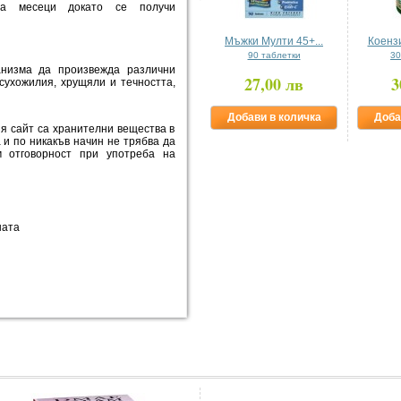
ема месеци докато се получи
Мъжки Мулти 45+...
Коенз
90 таблетки
30
низма да произвежда различни
27,00 лв
3
сухожилия, хрущяли и течността,
Добави в количка
Доба
я сайт са хранителни вещества в
 и по никакъв начин не трябва да
м отговорност при употреба на
ната