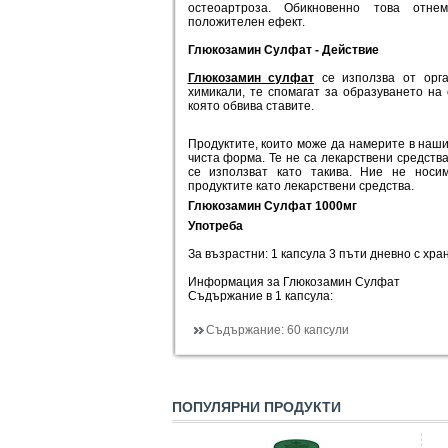
остеоартроза. Обикновенно това отн
положителен ефект.
Глюкозамин Сулфат - Действие
Глюкозамин сулфат
се използва от орга
химикали, те спомагат за образуването на 
която обвива ставите.
Продуктите, които може да намерите в наши
чиста форма. Те не са лекарствени средства
се използват като такива. Ние не носи
продуктите като лекарствени средства.
Глюкозамин Сулфат 1000мг
Употреба
За възрастни: 1 капсула 3 пъти дневно с хра
Информация за Глюкозамин Сулфат
Съдържание в 1 капсула:
Съдържание:
60 капсули
ПОПУЛЯРНИ ПРОДУКТИ