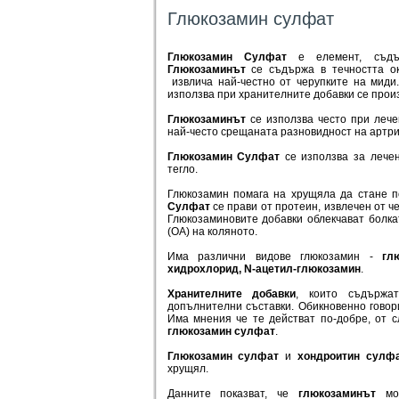
Глюкозамин сулфат
Глюкозамин Сулфат
е елемент, съдъ
Глюкозаминът
се съдържа в течността о
извлича най-честно от
черупките на миди
използва при хранителните добавки се прои
Глюкозаминът
се използва често при лече
най-често срещаната разновидност на артр
Глюкозамин Сулфат
с е използва за лече
тегло.
Глюкозамин помага на хрущяла да стане п
Сулфат
се прави от протеин, извлечен от че
Глюкозаминовите добавки облекчават болка
(OA) на коляното.
Има различни видове глюкозамин -
гл
хидрохлорид,
N-ацетил-глюкозамин
.
Хранителните добавки
, които съдърж
допълнителни съставки. Обикновенно гово
Има мнения че те действат по-добре, от с
глюкозамин сулфат
.
Глюкозамин сулфат
и
хондроитин сулф
хрущял.
Данните показват, че
глюкозаминът
мож