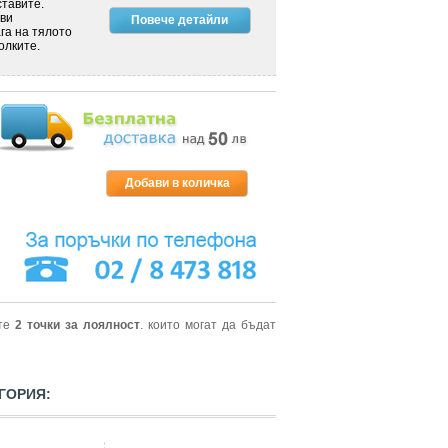
ставите.
ви
Повече детайли
га на тялото
олките.
ите
2
точки за лоялност
. които могат да бъдат
ГОРИЯ: