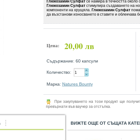
Глюкозамин Сулфат
се намира в течността около 
Глюкозамин Сулфат
стимулира създаването на но
компоненти на хрущяла.
Глюкозамин Сулфат
пома
да възстанови износването в ставите и облекчава б
20,00 лв
Цена:
Съдържание: 60 капсули
Количество:
Марка:
Natures Bounty
При закупуването на този продукт ще получ
превърнати във ваучер за отстъпка.
ВИЖТЕ ОЩЕ ОТ СЪЩАТА КАТЕ
)