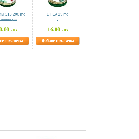
им Q10 200 mg
DHEA 25 mg
Ленено масло...
 гелкапсули
100 гелкапсули
0,00 лв
16,00 лв
26,10 лв
ви в количка
Добави в количка
Добави в количка