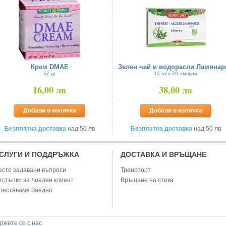
Крем DMAE
Зелен чай и водорасли Ламинар
57 gr
15 ml x 20 ампули
16,00 лв
38,00 лв
Добави в количка
Добави в количка
Безплатна доставка
над 50 лв
Безплатна доставка
над 50 лв
СЛУГИ И ПОДДРЪЖКА
ДОСТАВКА И ВРЪЩАНЕ
есто задавани въпроси
Транспорт
тстъпки за лоялен клиент
Връщане на стока
пестяваме Заедно
ржете се с нас