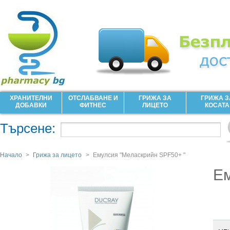
ХРАНИТЕЛНИ
ОТСЛАБВАНЕ И
ГРИЖА ЗА
ГРИЖА З
ДОБАВКИ
ФИТНЕС
ЛИЦЕТО
КОСАТА
Търсене:
Начало
>
Грижа за лицето
>
Емулсия "Меласкрийн SPF50+ "
Ем