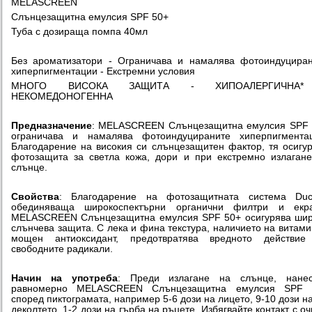
MELASCREEN
Слънцезащитна емулсия SPF 50+
Туба с дозираща помпа 40мл
Без ароматизатори - Ограничава и намалява фотоиндуцира
хиперпигментации - Екстремни условия
МНОГО ВИСОКА ЗАЩИТА - ХИПОАЛЕРГИЧНА*
НЕКОМЕДОНОГЕННА
Предназначение
: MELASCREEN Слънцезащитна емулсия SPF 
ограничава и намалява фотоиндуцираните хиперпигментац
Благодарение на високия си слънцезащитен фактор, тя осигу
фотозащита за светла кожа, дори и при екстремно излаган
слънце.
Свойства
: Благодарение на фотозащитната система Ducr
обединяваща широкоспектърни органични филтри и екра
MELASCREEN Слънцезащитна емулсия SPF 50+ осигурява шир
слънчева защита. С лека и фина текстура, наличието на витами
мощен антиоксидант, предотвратява вредното действие
свободните радикали.
Начин на употреба
: Преди излагане на слънце, нанес
равномерно MELASCREEN Слънцезащитна емулсия SPF 
според пиктограмата, например 5-6 дози на лицето, 9-10 дози н
деколтето, 1-2 дози на гърба на ръцете. Избягвайте контакт с оч