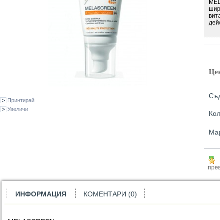
MEL
шир
вит
дей
Це
Съ
Принтирай
Увеличи
Кол
Ма
прев
ИНФОРМАЦИЯ
КОМЕНТАРИ (0)