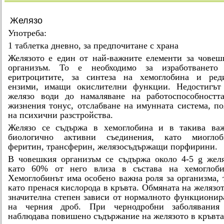
Желязо
Употреба:
1 таблетка дневно, за предпочитане с храна
Желязото е един от най-важните
елементи
за човеш
организъм. То е необходимо за изработването
еритроцитите, за синтеза на хемоглобина и ред
ензими, имащи окислителни функции. Недостигът
желязо води до намаляване на работоспособностт
жизнения тонус, отслабване на имунната система, по
на психични разстройства.
Желязо се съдържа в хемоглобина и в такива ва
биологично активни съединения, като миоглоб
феритин, трансферин, желязосъдържащи порфирини.
В човешкия организъм се съдържа около 4-5 g желя
като 60% от него влиза в състава на хемоглоби
Хемоглобинът има особено важна роля за организма, 
като пренася кислорода в кръвта. Обмяната на желязот
значителна степен зависи от нормалното функционир
на черния дроб. При чернодробни заболявания
наблюдава повишено съдържание на желязото в кръвта