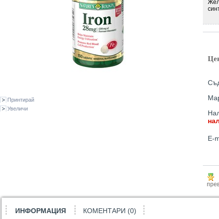
Жел
син
Це
Съд
Ма
Принтирай
Увеличи
Нал
на
E-m
прев
ИНФОРМАЦИЯ
КОМЕНТАРИ (0)