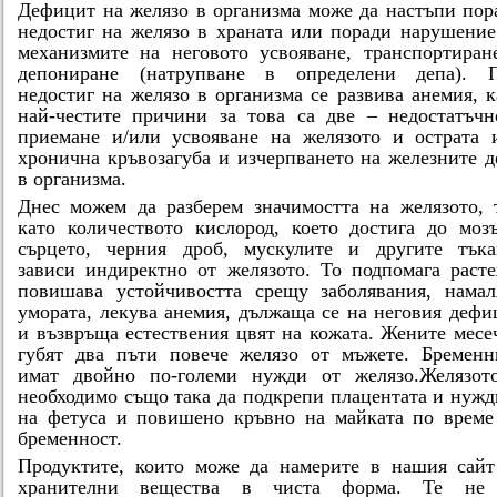
Дефицит на желязо в организма може да настъпи пор
недостиг на желязо в храната или поради нарушение
механизмите на неговото усвояване, транспортиран
депониране (натрупване в определени депа). 
недостиг на желязо в организма се развива анемия, к
най-честите причини за това са две – недостатъчн
приемане и/или усвояване на желязото и острата 
хронична кръвозагуба и изчерпването на железните д
в организма.
Днес можем да разберем значимостта на желязото, 
като количеството кислород, което достига до мозъ
сърцето, черния дроб, мускулите и другите тъка
зависи индиректно от желязото. То подпомага расте
повишава устойчивостта срещу заболявания, намал
умората, лекува анемия, дължаща се на неговия дефи
и възвръща естествения цвят на кожата. Жените месе
губят два пъти повече желязо от мъжете. Бременн
имат двойно по-големи нужди от желязо.Желязот
необходимо също така да подкрепи плацентата и нужд
на фетуса и повишено кръвно на майката по време
бременност.
Продуктите, които може да намерите в нашия сайт
хранителни вещества в чиста форма. Те не