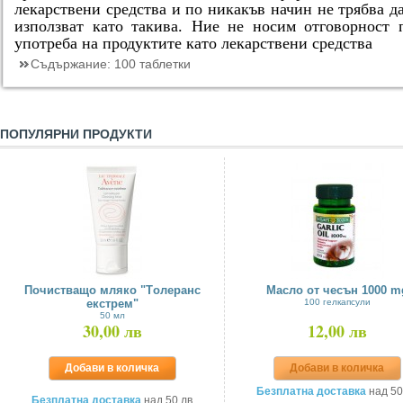
лекарствени средства и по никакъв начин не трябва да
използват като такива. Ние не носим отговорност 
употреба на продуктите като лекарствени средства
Съдържание:
100 таблетки
ПОПУЛЯРНИ ПРОДУКТИ
Почистващо мляко "Tолеранс
Масло от чесън 1000 m
екстрем"
100 гелкапсули
50 мл
30,00 лв
12,00 лв
Добави в количка
Добави в количка
Безплатна доставка
над 50
Безплатна доставка
над 50 лв