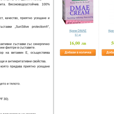
та. Висоководоустойчив. 100%
ст, качество, приятно усещане и
тавки „SunSitive protection®”,
Крем DMAE
Кре
57 gr
16,00 лв
5
активни съставки със синергично
ни филтри в съставите.
Добави в количка
Доба
ор на витамин Е, осъществява
ащи и антииритативни свойства.
, която придава приятно усещане
ето и тялото.
F 30).