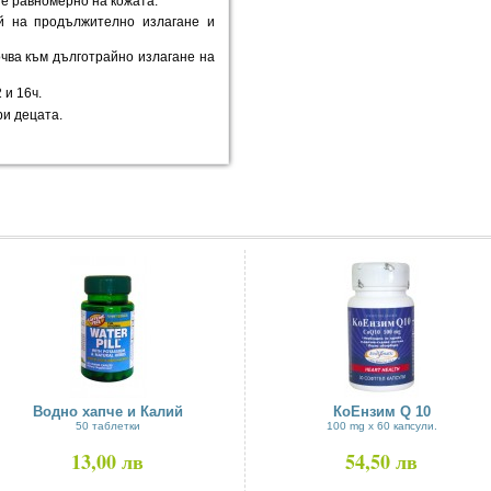
е равномерно на кожата.
й на продължително излагане и
очва към дълготрайно излагане на
 и 16ч.
ри децата.
Водно хапче и Калий
КоЕнзим Q 10
50 таблетки
100 mg х 60 капсули.
13,00 лв
54,50 лв