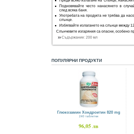
Преди всяко излагане на слънце, нанасяйт
Подновявайте често нанасянето в случа
след всяка баня.
Употребата на продукта не трябва да нас
слънце.
Избягвайте излагането на слънце между 12
Слънчевите изгаряния са опасни, особено п
Съдържание:
200 мл
ПОПУЛЯРНИ ПРОДУКТИ
Глюкозамин Хондроитин 820 mg
240 таблетки
96,05 лв