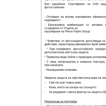
Без парабени. Сертификат за UVA защи
фотостабилен.
- Отговаря на всички изисквания: ефикасно
надеждност.
- Ексклузивна комбинация от активни със
създадена от Отдела за
проучвания на Pierre Fabre Group:
* Комплекс от фотозащитни допълващи се 
действие, гарантиращ минимален брой химич
* Пре-токоферил, фотостабилен прекурс
допълнителна клетъчна защита.
* Термална вода Avène с природни успокояв
- С лека, непрозрачна и немазна текстура
при нанасяне.
- Ненарушима опаковка.
Умерена защита на чувствителна кожа на лиц
- Светла към тъмна кожа.
- Кожа, която не изгаря на слънцето.
- За редуване с висок фактор на защита (SP
Препоръки за употреба