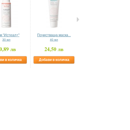
м "Истеал+"
Почистваща маска...
Успокояващ крем...
30 мл
40 мл
10 мл
0,89 лв
24,50 лв
24,79 лв
ви в количка
Добави в количка