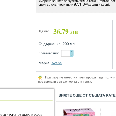
Умерена защита за чувствителна кожа. Ефикасност
спектър слънчеви лъчи (UVB-UVA дълги и къси).
36,79 лв
Цена:
Съдържание: 200 мл
Количество:
Марка:
Avene
При закупуването на този продукт ще получ
превърнати във ваучер за отстъпка.
ВИЖТЕ ОЩЕ ОТ СЪЩАТА КАТЕ
)
ъчи (UVB-UVA дълги и къси).