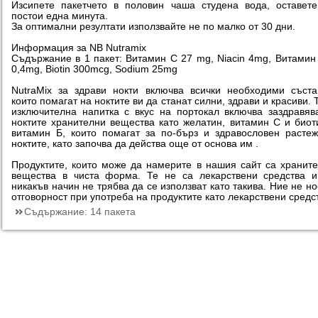
Изсипете пакетчето в половин чаша студена вода, оставет
постои една минута.
За оптимални резултати използвайте не по малко от 30 дни.
Информация за NB Nutramix
Съдържание в 1 пакет: Витамин C 27 mg, Niacin 4mg, Витамин
0,4mg, Biotin 300mcg, Sodium 25mg
NutraMix за здрави нокти включва всички необходими съста
които помагат на ноктите ви да станат силни, здрави и красиви. 
изключителна напитка с вкус на портокал включва заздравя
ноктите хранителни вещества като желатин, витамин С и биот
витамин Б, които помагат за по-бърз и здравословен расте
ноктите, като започва да действа още от основа им .
Продуктите, които може да намерите в нашия сайт са хранит
вещества в чиста форма. Те не са лекарствени средства 
никакъв начин не трябва да се използват като такива. Ние не н
отговорност при употреба на продуктите като лекарствени средс
Съдържание:
14 пакета