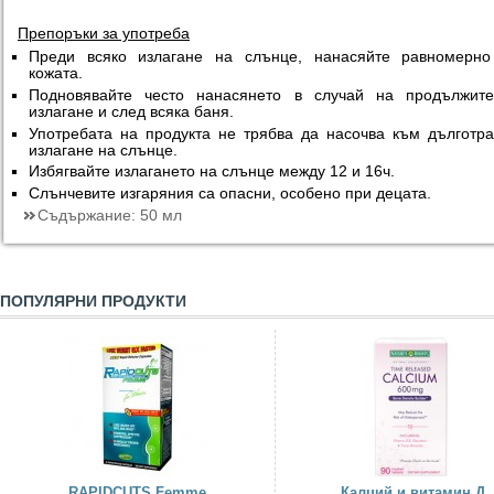
Препоръки за употреба
Преди всяко излагане на слънце, нанасяйте равномерно
кожата.
Подновявайте често нанасянето в случай на продължите
излагане и след всяка баня.
Употребата на продукта не трябва да насочва към дълготр
излагане на слънце.
Избягвайте излагането на слънце между 12 и 16ч.
Слънчевите изгаряния са опасни, особено при децата.
Съдържание:
50 мл
ПОПУЛЯРНИ ПРОДУКТИ
RAPIDCUTS Femme
Калций и витамин Д