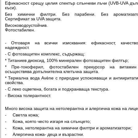
Ефикасност срещу целия спектър слънчеви лъчи (UVB-UVA дъл
къси).
Без химични филтри. Без парабени. Без ароматизато
Сертификат за UVA защита.
Висоководоустойчив.
Фотостабилен.
- Отговаря на всички изисквания: ефикасност, качеств
надеждност.
- С фотозащитен комплекс, съдържащ:
* Титаниев диоксид, 100% минерален фотозащитен филтър;
* Пре-токоферил, фотостабилен прекурсор на витамин
осъществява допълнителна клетъчна защита.
* Термална вода Avène с природни успокояващи и антииритат
свойства.
- С леко оцветена, богата и подхранваща текстура.
- Висока толерантност.
Много висока защита на нетолерантна и алергична кожа на лице
- Светла кожа;
- Кожа, която често изгаря на слънцето;
- Кожа, нетолерантна на химични филтри и ароматизатори;
- Алергична кожа- деца и възрастни.