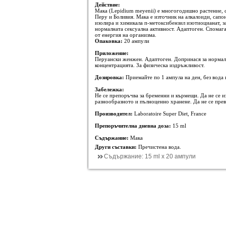
Действие:
Мака (Lepidium meyenii) е многогодишно растение, 
Перу и Боливия. Мака е източник на алкалоиди, сапон
изолира и химикала п-метоксибензил изотиоцианат, за
нормалната сексуална активност. Адаптоген. Спомага
от енергия на организма.
Опаковка:
20 ампули
Приложение:
Перуански женжен. Адаптоген. Допринася за нормал
концентрацията. За физическа издръжливост.
Дозировка:
Приемайте по 1 ампула на ден, без вода 
Забележка:
Не се препоръчва за бременни и кърмещи. Да не се из
разнообразното и пълноценно хранене. Да не се пре
Производител:
Laboratoire Super Diet, France
Препоръчителна дневна доза:
15 ml
Съдържание:
Мака
Други съставки:
Пречистена вода.
Съдържание:
15 ml х 20 ампули