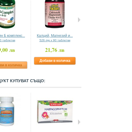
н Б комплекс...
Калций, Магнезий и...
Фо-Ти (корен) 610 mg
0 таблетки
526 mg х 90 таблетки
100 капсули
9,00 лв
21,76 лв
21,96 лв
Добави в количка
Добави в количка
ви в количка
ДУКТ КУПУВАТ СЪЩО: