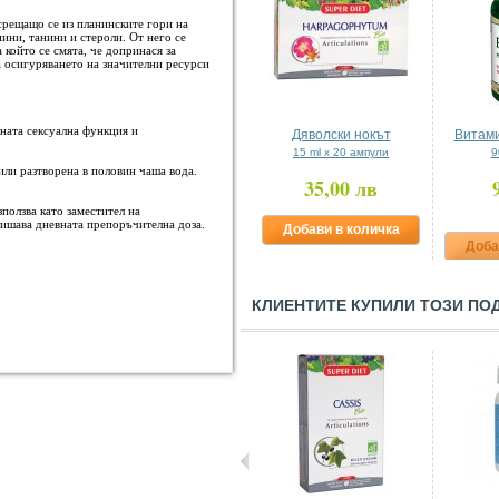
срещащо се из планинските гори на
ини, танини и стероли. От него се
 който се смята, че допринася за
 осигуряването на значителни ресурси
ната сексуална функция и
Дяволски нокът
Витами
15 ml x 20 ампули
9
или разтворена в половин чаша вода.
35,00 лв
ползва като заместител на
вишава дневната препоръчителна доза.
Добави в количка
Доба
КЛИЕНТИТЕ КУПИЛИ ТОЗИ ПО