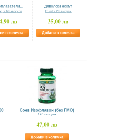
плаватели...
Дяволски нокът
Horny Goat Weed /...
g х 60 капсули
15 ml x 20 ампули
60 таблетки
4,90 лв
35,00 лв
32,00 лв
ви в количка
Добави в количка
Добави в количка
00
Соев Изофлавон (без ГМО)
120 капсули
47,00 лв
Добави в количка