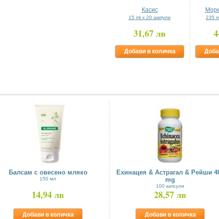
Касис
Море
15 ml x 20 ампули
235 m
31,67 лв
4
Добави в количка
Доба
Балсам с овесено мляко
Ехинацея & Астрагал & Рейши 4
150 мл
mg
100 капсули
14,94 лв
28,57 лв
Добави в количка
Добави в количка