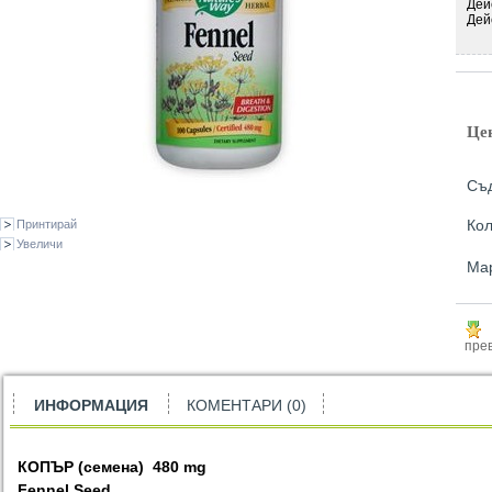
Дей
Дей
Це
Съд
Кол
Принтирай
Увеличи
Ма
прев
ИНФОРМАЦИЯ
КОМЕНТАРИ (0)
КОПЪР (семена) 480 mg
Fennel Seed