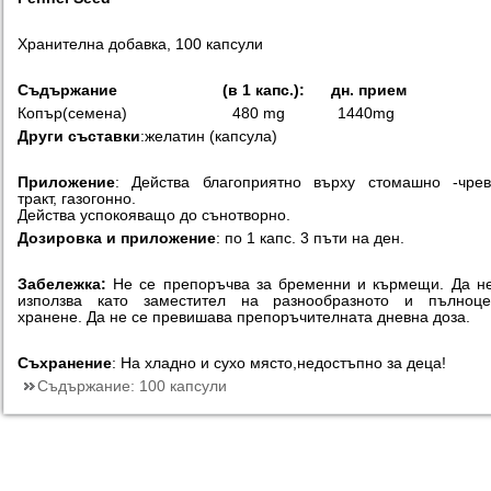
Хранителна добавка, 100 капсули
Съдържание (в 1 капс.):
дн. прием
Копър(семена) 480 mg 1440mg
Други съставки
:желатин (капсула)
Приложение
: Действа благоприятно върху стомашно -чре
тракт,
газогонно.
Действа успокояващо до сънотворно.
Дозировка и приложение
: по 1 капс. 3 пъти на ден.
Забележка:
Не се препоръчва за бременни и кърмещи. Да н
използва като заместител на разнообразното и пълноце
хранене. Да не се превишава препоръчителната дневна доза.
Съхранение
: На хладно и сухо място,недостъпно за деца!
Съдържание:
100 капсули