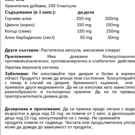
Хранителна добавка, 100 V-капсули
Съдържание (в 1 капс.):
дн.доза
Горчиво алое 200 mg 200mg
Цвекло (корен) 150 mg 150mg
Копър (семе) 150 mg 150mg
Алое барбаденсис (лист) 50 mg 50mg
Други съставки
: Растителна капсула, магнезиев стеарат.
Приложение
: Има доказано болкоуспокоител
противовъзпалително, противоалергично и слабително действие
Укрепва имунната система.
Забележка:
Не използвайте
при диария и болки в коремн
област. Продуктът може да влоши тези състояния. Консултирайт
с лекар в случай на диария, бременност, кърмене, или 
приемате други медикаменти. Да не се използва като заместите
разнообразното и пълноценно хранене. Да не се превиш
препоръчителната дневна доза.
Дозировка и приложение
: Да се приема преди лягане с вода
възрастни и деца над 15 год: не повече от 1 капс. в денонощие
деца под 15 год: консултирайте се с лекар. Не приемайте
продукта повече от седмица. Честата или продължителна упот
може да доведе до зависимост от продукта..