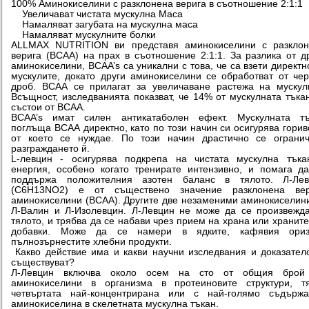
100% Аминокиселини с разклонена верига в съотношение 2:1:1
Увеличават чистата мускулна Маса
Намаляват загубата на мускулна маса
Намаляват мускулните болки
ALLMAX NUTRITION ви представя аминокиселини с разклон
верига (BCAA) на прах в съотношение 2:1:1. За разлика от д
аминокиселини, BCAA’s са уникални с това, че са взети директн
мускулите, докато други аминокиселини се обработват от че
дроб. ВСАА се прилагат за увеличаване растежа на мускул
Всъщност, изследванията показват, че 14% от мускулната тъка
състои от BCAA.
BCAA’s имат силен антикатаболен ефект. Мускулната тъ
поглъща ВСАА директно, като по този начин си осигурява горив
от което се нуждае. По този начин драстично се огранич
разграждането й.
L-левцин - осигурява подкрепа на чистата мускулна тъка
енергия, особено когато тренирате интензивно, и помага д
поддържа положителния азотен баланс в тялото. Л-Лев
(C6H13NO2) е от съществено значение разклонена вер
аминокиселини (BCAA). Другите две незаменими аминокиселин
Л-Валин и Л-Изолевцин. Л-Левцин не може да се произвежд
тялото, и трябва да се набави чрез прием на храна или хранит
добавки. Може да се намери в ядките, кафявия ори
пълнозърнестите хлебни продукти.
Какво действие има и какви научни изследвания и доказател
съществуват?
Л-Левцин включва около осем на сто от общия брой
аминокиселини в организма в протеиновите структури, т
четвъртата най-концентрирана или с най-голямо съдържа
аминокиселина в скелетната мускулна тъкан.