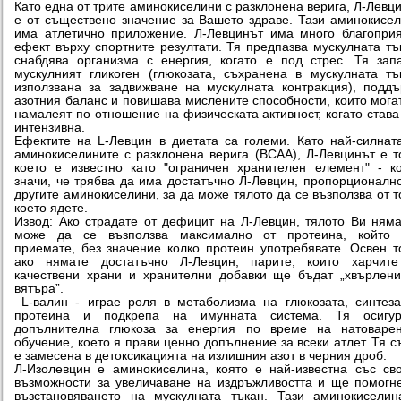
Като една от трите аминокиселини с разклонена верига, Л-Левц
е от съществено значение за Вашето здраве. Тази аминокисе
има атлетично приложение. Л-Левцинът има много благопри
ефект върху спортните резултати. Тя предпазва мускулната тъ
снабдява организма с енергия, когато е под стрес. Тя зап
мускулният гликоген (глюкозата, съхранена в мускулната тъ
използвана за задвижване на мускулната контракция), подд
азотния баланс и повишава мислените способности, които мога
намалеят по отношение на физическата активност, когато става
интензивна.
Ефектите на L-Левцин в диетата са големи. Като най-силнат
аминокиселините с разклонена верига (ВСАА), Л-Левцинът е т
което е известно като "ограничен хранителен елемент" - к
значи, че трябва да има достатъчно Л-Левцин, пропорционалн
другите аминокиселини, за да може тялото да се възползва от т
което ядете.
Извод: Ако страдате от дефицит на Л-Левцин, тялото Ви ням
може да се възползва максимално от протеина, който 
приемате, без значение колко протеин употребявате. Освен т
ако нямате достатъчно Л-Левцин, парите, които харчите
качествени храни и хранителни добавки ще бъдат „хвърлен
вятъра”.
L-валин - играе роля в метаболизма на глюкозата, синтез
протеина и подкрепа на имунната система. Тя осигур
допълнителна глюкоза за енергия по време на натоварен
обучение, което я прави ценно допълнение за всеки атлет. Тя 
е замесена в детоксикацията на излишния азот в черния дроб.
Л-Изолевцин е аминокиселина, която е най-известна със св
възможности за увеличаване на издръжливостта и ще помогн
възстановяването на мускулната тъкан. Тази аминокисели