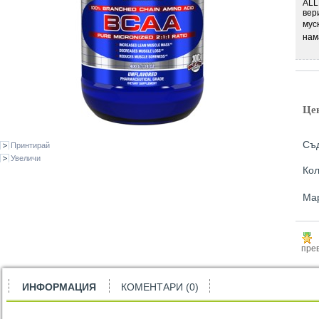
ALL
вер
мус
н
ам
Це
Съд
Принтирай
Увеличи
Кол
Ма
прев
ИНФОРМАЦИЯ
КОМЕНТАРИ (0)