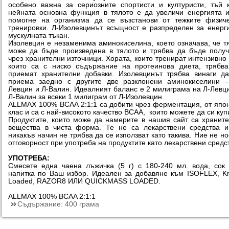
особено важна за сериозните спортисти и културисти, тъй 
нейната основна функция в тялото е да увеличи енергията 
помогне на организма да се възстанови от тежките физич
тренировки. Л-Изолевцинът всъщност е разпределен за енерг
мускулната тъкан.
Изолевцин е незаменима аминокиселина, което означава, че т
може да бъде произведена в тялото и трябва да бъде полу
чрез хранителни източници. Хората, които тренират интензивно
които са с ниско съдържание на протеинова диета, трябв
приемат хранителни добавки. Изолевцинът трябва винаги д
приема заедно с другите две разклонени аминокиселини –
Левцин и Л-Валин. Идеалният баланс е 2 милиграма на Л-Левц
Л-Валин за всеки 1 милиграм от Л-Изолевцин.
ALLMAX 100% BCAA 2:1:1 са добити чрез ферментация, от япо
клас и са с най-високото качество ВСАА, които можете да си куп
Продуктите, които може да намерите в нашия сайт са хранит
вещества в чиста форма. Те не са лекарствени средства 
никакъв начин не трябва да се използват като такива. Ние не н
отговорност при употреба на продуктите като лекарствени средс
УПОТРЕБА:
Смесете една чаена лъжичка (5 г) с 180-240 мл. вода, сок
напитка по Ваш избор. Идеален за добавяне към ISOFLEX, K
Loaded, RAZOR8 ИЛИ QUICKMASS LOADED.
ALLMAX 100% BCAA 2:1:1
Съдържание:
400 грама