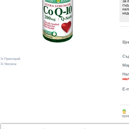
За 
сър
нал
нед
Це
Съд
Принтирай
Увеличи
Ма
Нал
на
E-m
прев