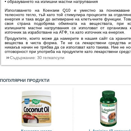
• образуването на излишни мастни натрупвания
Използването на Коензим Q10 е уместно за понижаване
телесното тегло, тъй като той стимулира процесите за отделян
енергия и така води до активиране на клетъчните функции. Тов
своя страна подобрява обмяната на веществата, при ко
излишните мастни натрупвания се използват от организма 
източник за изработване на АТФ, т.е.като източник на енергия.
Продуктите, които може да намерите в нашия сайт са хранит
вещества в чиста форма. Те не са лекарствени средства 
никакъв начин не трябва да се използват като такива. Ние не н
отговорност при употреба на продуктите като лекарствени средс
Съдържание:
30 гелкапсули
ПОПУЛЯРНИ ПРОДУКТИ