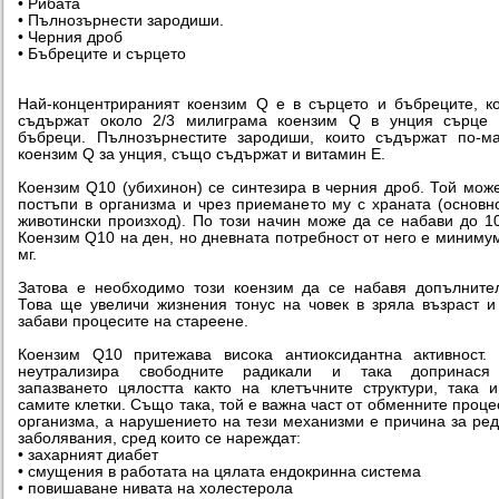
• Рибата
• Пълнозърнести зародиши.
• Черния дроб
• Бъбреците и сърцето
Най-концентрираният коензим Q е в сърцето и бъбреците, к
съдържат около 2/3 милиграма коензим Q в унция сърце 
бъбреци. Пълнозърнестите зародиши, които съдържат по-м
коензим Q за унция, също съдържат и витамин Е.
Коензим Q10 (убихинон) се синтезира в черния дроб. Той мож
постъпи в организма и чрез приемането му с храната (основн
животински произход). По този начин може да се набави до 1
Коензим Q10 на ден, но дневната потребност от него е миниму
мг.
Затова е необходимо този коензим да се набавя допълните
Това ще увеличи жизнения тонус на човек в зряла възраст 
забави процесите на стареене.
Коензим Q10 притежава висока антиоксидантна активност.
неутрализира свободните радикали и така допринася
запазването цялостта както на клетъчните структури, така 
самите клетки. Също така, той е важна част от обменните проце
организма, а нарушението на тези механизми е причина за ре
заболявания, сред които се нареждат:
• захарният диабет
• смущения в работата на цялата ендокринна система
• повишаване нивата на холестерола