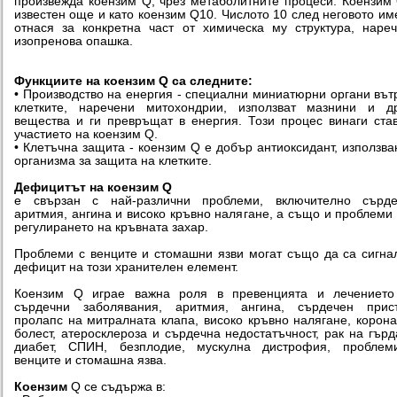
произвежда коензим Q, чрез метаболитните процеси. Коензим
известен още и като коензим Q10. Числото 10 след неговото им
отнася за конкретна част от химическа му структура, наре
изопренова опашка.
Функциите на коензим Q са следните:
• Производство на енергия - специални миниатюрни органи вът
клетките, наречени митохондрии, използват мазнини и др
вещества и ги превръщат в енергия. Този процес винаги ста
участието на коензим Q.
• Клетъчна защита - коензим Q е добър антиоксидант, използва
организма за защита на клетките.
Дефицитът на коензим Q
е свързан с най-различни проблеми, включително сърде
аритмия, ангина и високо кръвно налягане, а също и проблеми
регулирането на кръвната захар.
Проблеми с венците и стомашни язви могат също да са сигна
дефицит на този хранителен елемент.
Коензим Q играе важна роля в превенцията и лечението
сърдечни заболявания, аритмия, ангина, сърдечен прист
пролапс на митралната клапа, високо кръвно налягане, корон
болест, атеросклероза и сърдечна недостатъчност, рак на гърд
диабет, СПИН, безплодие, мускулна дистрофия, проблем
венците и стомашна язва.
Коензим
Q се съдържа в: