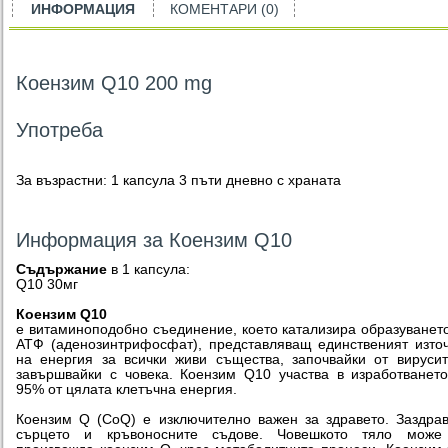
ИНФОРМАЦИЯ
КОМЕНТАРИ (0)
Коензим Q10 200 mg
Употреба
За възрастни: 1 капсула 3 пъти дневно с храната
Информация за Коензим Q10
Съдържание
в 1 капсула:
Q10 30мг
Коензим Q10
е витаминоподобно съединение, което катализира образуванет
АТФ (аденозинтрифосфат), представляващ единственият изто
на енергия за всички живи същества, започвайки от вируси
завършвайки с човека. Коензим Q10 участва в изработванет
95% от цялата клетъчна енергия.
Коензим Q (CoQ) е изключително важен за здравето. Заздра
сърцето и кръвоносните съдове. Човешкото тяло може