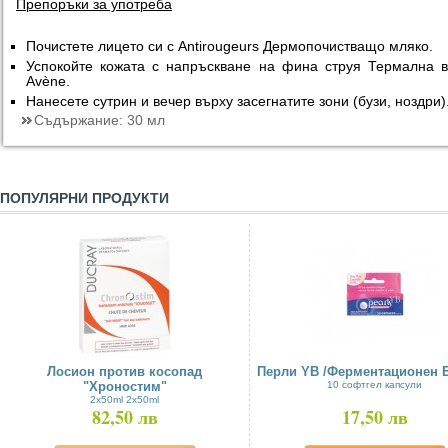
Препоръки за употреба
Почистете лицето си с Antirougeurs Дермопочистващо мляко.
Успокойте кожата с напръскване на фина струя Термална 
Avène.
Нанесете сутрин и вечер върху засегнатите зони (бузи, ноздри)
Съдържание:
30 мл
ПОПУЛЯРНИ ПРОДУКТИ
Лосион против косопад
Перли YB /Ферментационен Б
"Хроностим"
10 софтгел капсули
2x50ml 2x50ml
82,50 лв
17,50 лв