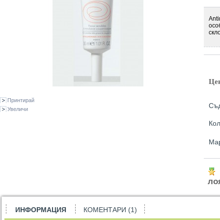
Ant
осо
скл
Це
Принтирай
Съ
Увеличи
Кол
Ма
ло
ИНФОРМАЦИЯ
КОМЕНТАРИ (1)