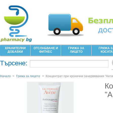
ХРАНИТЕЛНИ
ОТСЛАБВАНЕ И
ГРИЖА ЗА
ГРИЖА З
ДОБАВКИ
ФИТНЕС
ЛИЦЕТО
КОСАТА
Търсене:
Начало
>
Грижа за лицето
>
Концентрат при хронични зачервявания "Ант
Ко
"А