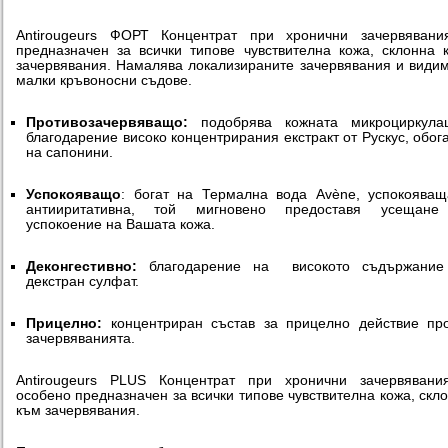
Antirougeurs
ФОРТ Концентрат при хронични зачервяван
предназначен за всички типове чувствителна кожа, склонна 
зачервявания.
Намалява локализираните зачервявания и види
малки кръвоносни съдове.
Противозачервяващо:
подобрява кожната микроциркулац
благодарение високо концентрирания екстракт от Рускус, обог
на сапонини.
Успокояващо
: богат на Термална вода Avène, успокоява
антииритативна, той мигновено предоставя усещане
успокоение на Вашата кожа.
Деконгестивно:
благодарение на високото съдържание
декстран сулфат.
Прицелно:
концентриран състав за прицелно действие пр
зачервяванията.
Antirougeurs PLUS Концентрат при хронични зачервявани
особено предназначен за всички типове чувствителна кожа, скл
към зачервявания.