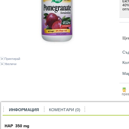
Екс
40%
опт
Це
Съд
Принтирай
Кол
Увеличи
Ма
прев
ИНФОРМАЦИЯ
КОМЕНТАРИ (0)
НАР
350
mg