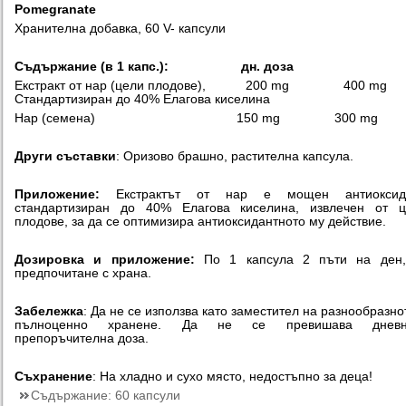
Pomegranate
Хранителна добавка, 60 V- капсули
Съдържание (в 1 капс.): дн. доза
Екстракт от нар (цели плодове), 200 mg 400 mg
Стандартизиран до 40% Елагова киселина
Нар (семена) 150 mg 300 mg
Други съставки
: Оризово брашно, растителна капсула.
Приложение:
Екстрактът от нар е мощен антиоксида
стандартизиран до 40% Елагова киселина, извлечен от ц
плодове, за да се оптимизира антиоксидантното му действие.
Дозировка и приложение:
По 1 капсула 2 пъти на ден,
предпочитане с храна.
Забележка
: Да не се използва като заместител на разнообразно
пълноценно хранене. Да не се превишава дневн
препоръчителна доза.
Съхранение
: На хладно и сухо място, недостъпно за деца!
Съдържание:
60 капсули