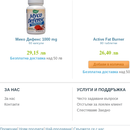
Мико Дифенс 1000 mg
Active Fat Burner
60 капсули
90 таблетки
29,15 лв
26,40 лв
Безплатна доставка
над 50 лв
Добави в количка
Безплатна доставка
над 50
ЗА НАС
УСЛУГИ И ПОДДРЪЖКА
За нас
Често задавани въпроси
Контакти
Отстъпки за лоялен клиент
Спестяваме Заедно
Промоции
Нови продукти
Най-продавани
Свържете се с нас