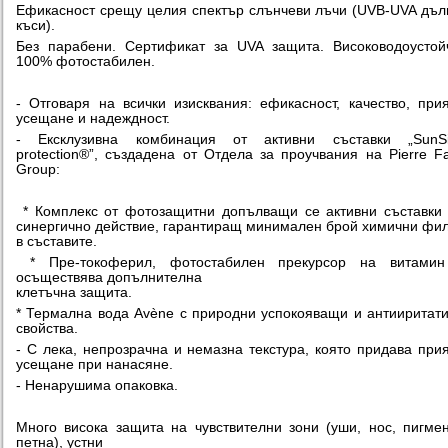
Ефикасност срещу целия спектър слънчеви лъчи (UVB-UVA дъл
къси).
Без парабени. Сертификат за UVA защита. Висоководоустой
100% фотостабилен.
- Отговаря на всички изисквания: ефикасност, качество, при
усещане и надеждност.
- Ексклузивна комбинация от активни съставки „SunSit
protection®”, създадена от Отдела за проучвания на Pierre F
Group:
* Комплекс от фотозащитни допълващи се активни съставки
синергично действие, гарантиращ минимален брой химични фи
в съставите.
* Пре-токоферил, фотостабилен прекурсор на витамин
осъществява допълнителна
клетъчна защита.
* Термална вода Avène с природни успокояващи и антииритат
свойства.
- С лека, непрозрачна и немазна текстура, която придава при
усещане при нанасяне.
- Ненарушима опаковка.
Много висока защита на чувствителни зони (уши, нос, пигме
петна), устни