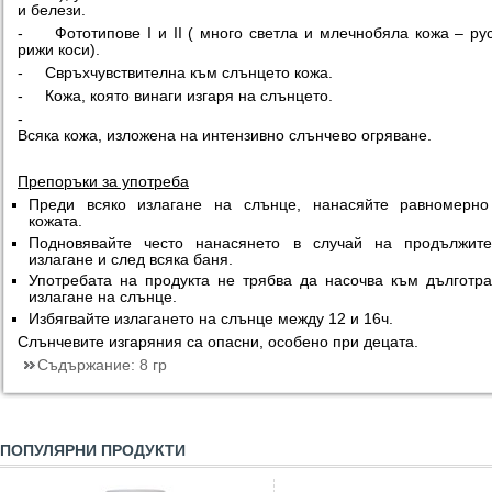
и белези.
- Фототипове I и II ( много светла и млечнобяла кожа – ру
рижи коси).
- Свръхчувствителна към слънцето кожа.
- Кожа, която винаги изгаря на слънцето.
-
Всяка кожа, изложена на интензивно слънчево огряване.
Препоръки за употреба
Преди всяко излагане на слънце, нанасяйте равномерно
кожата.
Подновявайте често нанасянето в случай на продължите
излагане и след всяка баня.
Употребата на продукта не трябва да насочва към дълготр
излагане на слънце.
Избягвайте излагането на слънце между 12 и 16ч.
Слънчевите изгаряния са опасни, особено при децата.
Съдържание:
8 гр
ПОПУЛЯРНИ ПРОДУКТИ