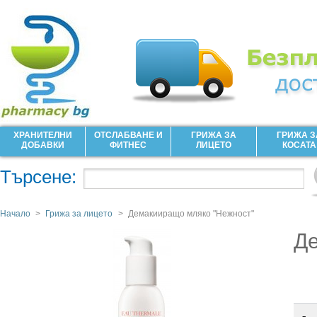
ХРАНИТЕЛНИ
ОТСЛАБВАНЕ И
ГРИЖА ЗА
ГРИЖА З
ДОБАВКИ
ФИТНЕС
ЛИЦЕТО
КОСАТА
Търсене:
Начало
>
Грижа за лицето
>
Демакииращо мляко "Нежност"
Де