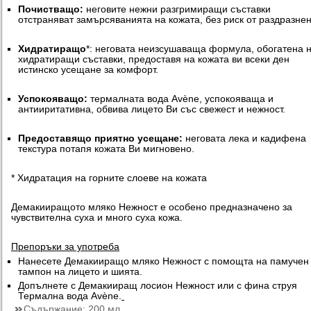
Почистващо:
неговите нежни разгримиращи съставки
отстраняват замърсяванията на кожата, без риск от раздразнен
Хидратиращо
*: неговата неизсушаваща формула, обогатена 
хидратиращи съставки, предоставя на кожата ви всеки ден
истинско усещане за комфорт.
Успокояващо:
термалната вода Avène, успокояваща и
антииритативна, обвива лицето Ви със свежест и нежност.
Предоставящо приятно усещане:
неговата лека и кадифена
текстура потапя кожата Ви мигновено.
* Хидратация на горните слоеве на кожата
Демакииращото мляко Нежност е особено предназначено за
чувствителна суха и много суха кожа.
Препоръки за употреба
Нанесете Демакииращо мляко Нежност с помощта на памучен
тампон на лицето и шията.
Допълнете с Демакииращ лосион Нежност или с фина струя
Термална вода Avène.
Съдържание:
200 мл