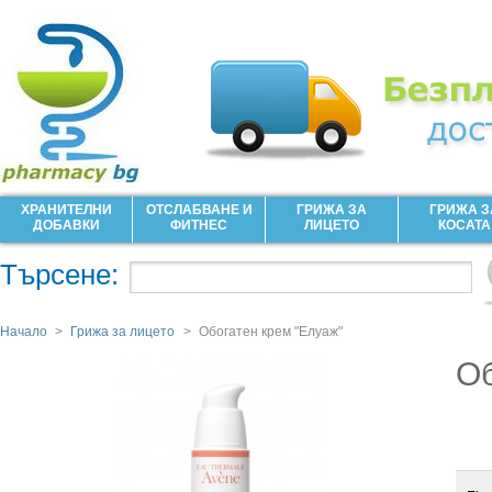
ХРАНИТЕЛНИ
ОТСЛАБВАНЕ И
ГРИЖА ЗА
ГРИЖА З
ДОБАВКИ
ФИТНЕС
ЛИЦЕТО
КОСАТА
Търсене:
Начало
>
Грижа за лицето
>
Обогатен крем "Елуаж"
Об