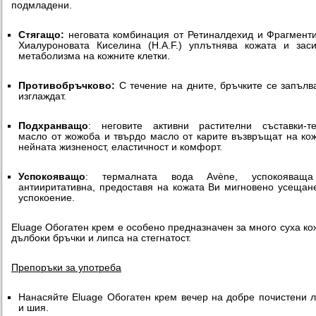
подмладени.
Стягащо:
неговата комбинация от Ретиналдехид и Фрагмент
Хиалуроновата Киселина (H.A.F.) уплътнява кожата и зас
метаболизма на кожните клетки.
Противобръчково:
С течение на дните, бръчките се запълв
изглаждат.
Подхранващо
: неговите активни растителни съставки-т
масло от жожоба и твърдо масло от карите възвръщат на ко
нейната жизненост, еластичност и комфорт.
Успокояващо
: термалната вода Avène, успокояващ
антииритативна, предоставя на кожата Ви мигновено усещан
успокоение.
Eluage Обогатен крем е особено предназначен за много суха ко
дълбоки бръчки и липса на стегнатост.
Препоръки за употреба
Нанасяйте Eluage Обогатен крем вечер на добре почистени 
и шия.