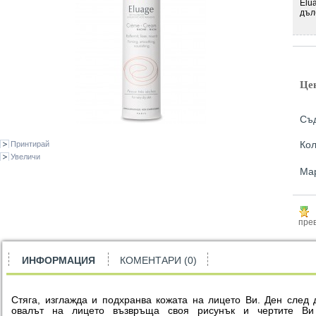
Elu
дъл
Це
Съ
Кол
Принтирай
Увеличи
Ма
прев
ИНФОРМАЦИЯ
КОМЕНТАРИ (0)
Стяга, изглажда и подхранва кожата на лицето Ви. Ден след 
овалът на лицето възвръща своя рисунък и чертите Ви