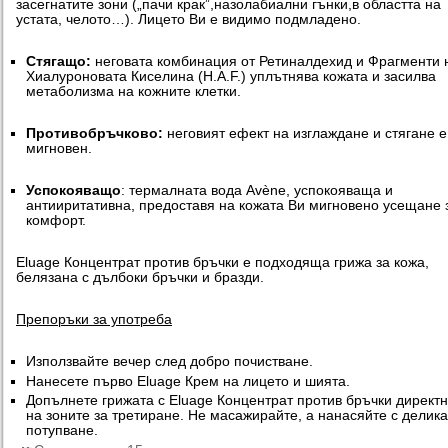
засегнатите зони („пачи крак”,назолабиални гънки,в областта на
устата, челото…). Лицето Ви е видимо подмладено.
Стягащо:
неговата комбинация от Ретиналдехид и Фрагменти 
Хиалуроновата Киселина (H.A.F.) уплътнява кожата и засилва
метаболизма на кожните клетки.
Противобръчково:
неговият ефект на изглаждане и стягане е
мигновен.
Успокояващо
: термалната вода Avène, успокояваща и
антииритативна, предоставя на кожата Ви мигновено усещане 
комфорт.
Eluage Концентрат против бръчки е подходяща грижа за кожа,
белязана с дълбоки бръчки и бразди.
Препоръки за употреба
Използвайте вечер след добро почистване.
Нанесете първо Eluage Крем на лицето и шията.
Допълнете грижата с Eluage Концентрат против бръчки директ
на зоните за третиране. Не масажирайте, а нанасяйте с делик
потупване.