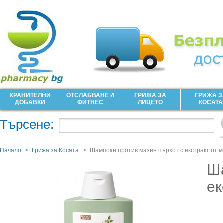
ХРАНИТЕЛНИ
ОТСЛАБВАНЕ И
ГРИЖА ЗА
ГРИЖА З
ДОБАВКИ
ФИТНЕС
ЛИЦЕТО
КОСАТА
Търсене:
Начало
>
Грижа за Косата
>
Шампоан против мазен пърхот с екстракт от 
Ша
ек