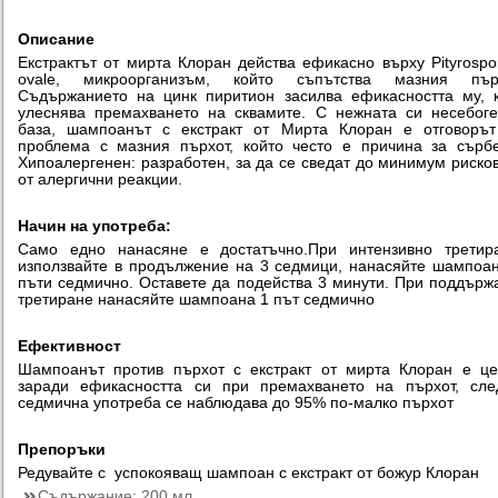
Описание
Екстрактът от мирта Клоран действа ефикасно върху Pityrosp
ovale, микроорганизъм, който съпътства мазния пърх
Съдържанието на цинк пиритион засилва ефикасността му, 
улеснява премахването на сквамите. С нежната си несебог
база, шампоанът с екстракт от Мирта Клоран е отговорът
проблема с мазния пърхот, който често е причина за сърб
Хипоалергенен: разработен, за да се сведат до минимум риско
от алергични реакции.
Начин на употреба:
Само едно нанасяне е достатъчно.При интензивно третира
използвайте в продължение на 3 седмици, нанасяйте шампоа
пъти седмично. Оставете да подейства 3 минути. При поддър
третиране нанасяйте шампоана 1 път седмично
Ефективност
Шампоанът против пърхот с екстракт от мирта Клоран е ц
заради ефикасността си при премахването на пърхот, сле
седмична употреба се наблюдава до 95% по-малко пърхот
Препоръки
Редувайте с успокояващ шампоан с екстракт от божур Клоран
Съдържание:
200 мл