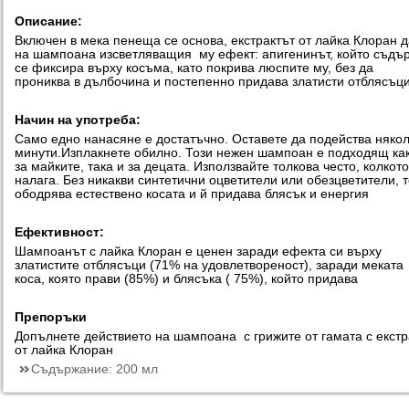
Описание:
Включен в мека пенеща се основа, екстрактът от лайка Клоран 
на шампоана изсветляващия му ефект: апигенинът, който съдъ
се фиксира върху косъма, като покрива люспите му, без да
прониква в дълбочина и постепенно придава златисти отблясъц
Начин на употреба:
Само едно нанасяне е достатъчно. Оставете да подейства няко
минути.Изплакнете обилно. Този нежен шампоан е подходящ ка
за майките, така и за децата. Използвайте толкова често, колкото
налага. Без никакви синтетични оцветители или обезцветители, 
ободрява естествено косата и й придава блясък и енергия
Ефективност:
Шампоанът с лайка Клоран е ценен заради ефекта си върху
златистите отблясъци (71% на удовлетвореност), заради меката
коса, която прави (85%) и блясъка ( 75%), който придава
Препоръки
Допълнете действието на шампоана с грижите от гамата с екстр
от лайка Клоран
Съдържание:
200 мл