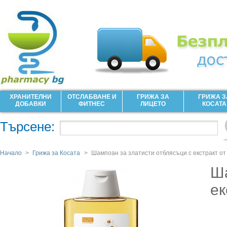
ХРАНИТЕЛНИ
ОТСЛАБВАНЕ И
ГРИЖА ЗА
ГРИЖА З
ДОБАВКИ
ФИТНЕС
ЛИЦЕТО
КОСАТА
Търсене:
Начало
>
Грижа за Косата
>
Шампоан за златисти отблясъци с екстракт от
Ша
ек