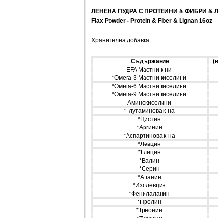
ЛЕНЕНА ПУДРА С ПРОТЕИНИ
&
ФИБРИ
&
Л
Flax Powder
-
Protein
&
Fiber
&
Lignan 16oz
Хранителна добавка.
Съдържание
(
EFA Мастни к-ни
*Омега-3 Мастни киселини
*Омега-6 Мастни киселини
*Омега-9 Мастни киселини
Аминокиселини
*Глутаминова к-на
*Цистин
*Аргинин
*Аспартинова к-на
*Левцин
*Глицин
*Валин
*Серин
*Аланин
*Изолевцин
*Фенилаланин
*Пролин
*Треонин