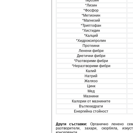
*Тирозин
*Лизин
*Фосфор
*Метионин
*Магнезий
*Триптофан
*Хистидин
*Калций
*Хидроксипролин
Протеини
Ленени фибри
Диетични фибри
*Разтворими фибри
*Неразтворими фибри
Калий
Натрий
Желязо
Цинк
Мед
Мазнини
Калории от мазнините
Въглехидрати
Енергийна стойност
Други съставки:
Органично ленено сем
разтворители, захари, скорбяла, изку
консерванти.