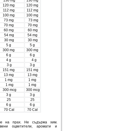
130 mg
130 mg
120 mg
120 mg
112 mg
112 mg
100 mg
100 mg
73 mg
73 mg
70 mg
70 mg
60 mg
60 mg
54 mg
54 mg
30 mg
30 mg
5 g
5 g
300 mg
300 mg
6 g
6 g
4 g
4 g
3 g
3 g
151 mg
151 mg
13 mg
13 mg
1 mg
1 mg
1 mg
1 mg
300 mcg
300 mcg
3 g
3 g
25
25
6 g
6 g
70 Cal
70 Cal
е на прах. Не съдържа хим.
ствени оцветители, аромати и