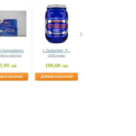
и Ацидофилус
L Glutamine, Л...
Китайска ангелика...
офтгел капсули
1000 грама
50 капсули
3,90 лв
100,00 лв
13,22 лв
ви в количка
Добави в количка
Добави в количка