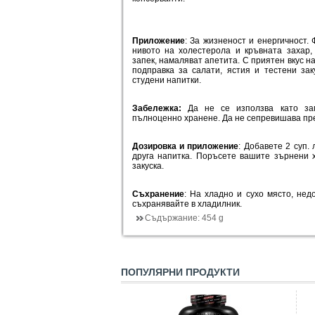
Приложение
: За жизненост и енергичност.
нивото на холестерола и кръвната захар,
запек, намаляват апетита. С приятен вкус н
подправка за салати, ястия и тестени зак
студени напитки.
Забележка:
Да не се използва като зам
пълноценно хранене. Да не сепревишава пр
Дозировка и приложение
: Добавете 2 суп.
друга напитка. Поръсете вашите зърнени 
закуска.
Съхранение
: На хладно и сухо място, нед
съхранявайте в хладилник.
Съдържание:
454 g
ПОПУЛЯРНИ ПРОДУКТИ