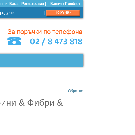
ошли,
Вход / Регистрация
|
Вашият Профил
Поръчай
родукти
|
Обратно
еини & Фибри &