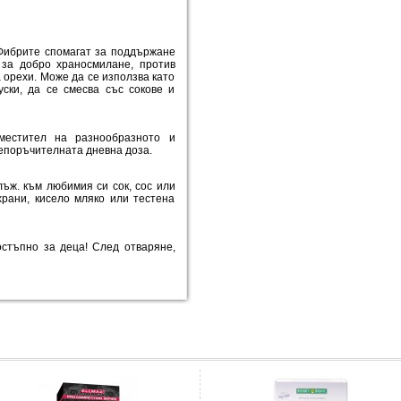
 Фибрите спомагат за поддържане
 за добро храносмилане, против
а орехи. Може да се използва като
уски, да се смесва със сокове и
естител на разнообразното и
епоръчителната дневна доза.
 лъж. към любимия си сок, сос или
храни, кисело мляко или тестена
остъпно за деца! След отваряне,