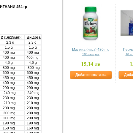
ИГНАНИ 454
гр
в 2 с.л/15мл):
дн.доза
2,3 g
2,3 g
1,5 g
1,5 g
Малина (лист) 480 mg
Перл
400 mg
400 mg
100 капсули
10 с
400 mg
400 mg
15,14 лв
1
4,6 g
4,6 g
800 mg
800 mg
600 mg
600 mg
Добави в количка
Доба
450 mg
450 mg
400 mg
400 mg
290 mg
290 mg
240 mg
240 mg
230 mg
230 mg
210 mg
210 mg
200 mg
200 mg
200 mg
200 mg
200 mg
200 mg
190 mg
190 mg
160 mg
160 mg