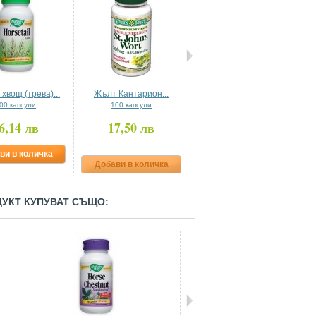
хвощ (трева)...
Жълт Кантарион...
Соев Изофлавон 40 mg
00 капсули
100 капсули
30 таблетки
6,14 лв
17,50 лв
16,50 лв
ви в количка
Добави в количка
Добави в количка
ДУКТ КУПУВАТ СЪЩО: