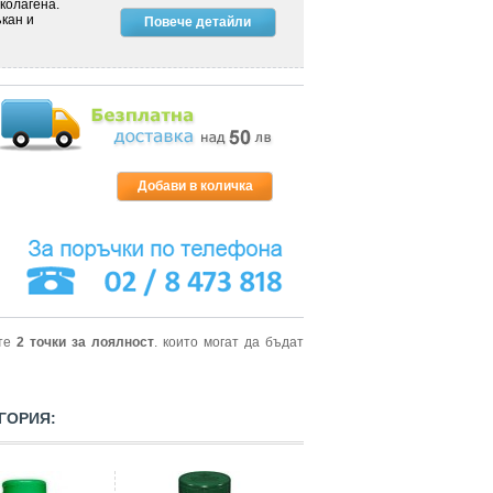
колагена.
кан и
Повече детайли
ите
2
точки за лоялност
. които могат да бъдат
ГОРИЯ: