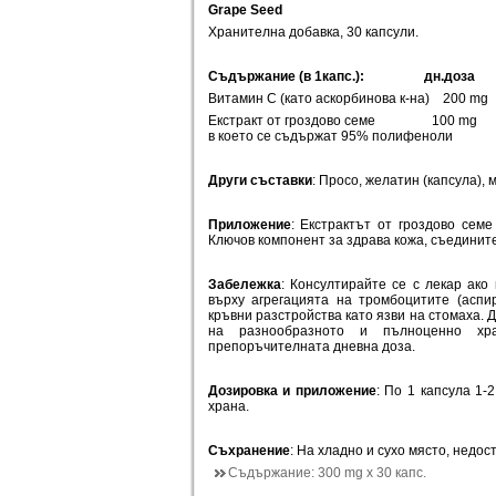
Grape Seed
Хранителна добавка, 30 капсули.
Съдържание (в 1капс.):
дн.доза
Витамин С (като аскорбинова к-на) 20
Екстракт от гроздово семе 100 m
в което се съдържат 95% полифеноли
Други съставки
: Просо, желатин (капсула), 
Приложение
: Екстрактът от гроздово семе
Ключов компонент за здрава кожа, съединит
Забележка
: Консултирайте се с лекар ак
върху агрегацията на тромбоцитите (аспи
кръвни разстройства като язви на стомаха. 
на разнообразното и пълноценно хр
препоръчителната дневна доза.
Дозировка и приложение
: По 1 капсула 1-
храна.
Съхранение
: На хладно и сухо място, недос
Съдържание:
300 mg х 30 капс.