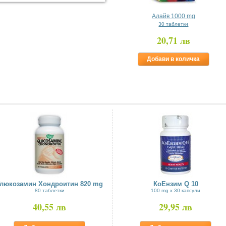
Алайв 1000 mg
30 таблетки
20,71 лв
Добави в количка
Глюкозамин Хондроитин 820 mg
КоЕнзим Q 10
80 таблетки
100 mg х 30 капсули
40,55 лв
29,95 лв