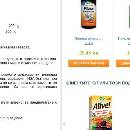
0 mg 400mg
g 200mg
Ленена пудра с...
Полски 
454 g
1
магнезиев стеарат.
29,45 лв
1
 предпазва и подсилва колагена.
елна тъкан и кръвоносни съдове.
Добави в количка
Доба
о приемате медикаменти, влияещи
рин, уорфарин, NSAIDs) или при
Да не се използва като заместител
КЛИЕНТИТЕ КУПИЛИ ТОЗИ ПО
анене. Да не се превишава
2 пъти дневно, за предпочитане с
тъпно за деца!