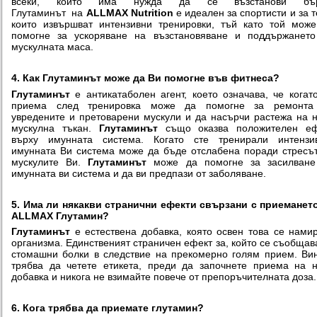
всеки, който има нужда да се възстанови бър
Глутаминът на
ALLMAX Nutrition
е идеален за спортисти и за т
които извършват интензивни тренировки, тъй като той мож
помогне за ускоряване на възстановяване и поддържането
мускулната маса.
4. Как Глутаминът може да Ви помогне във фитнеса?
Глутаминът
е антикатаболен агент, което означава, че когат
приема след тренировка може да помогне за ремонта
увредените и претоварени мускули и да насърчи растежа на 
мускулна тъкан.
Глутаминът
също оказва положителен еф
върху имунната система. Когато сте тренирали интензив
имунната Ви система може да бъде отслабена поради стресъ
мускулите Ви.
Глутаминът
може да помогне за засилване
имунната ви система и да ви предпази от заболяване.
5. Има ли някакви странични ефекти свързани с приеманет
ALLMAX Глутамин?
Глутаминът
е естествена добавка, която освен това се нами
организма. Единственият страничен ефект за, който се съобщав
стомашни болки в следствие на прекомерно голям прием. Ви
трябва да четете етикета, преди да започнете приема на 
добавка и никога не взимайте повече от препоръчителната доза.
6. Кога трябва да приемате глутамин?