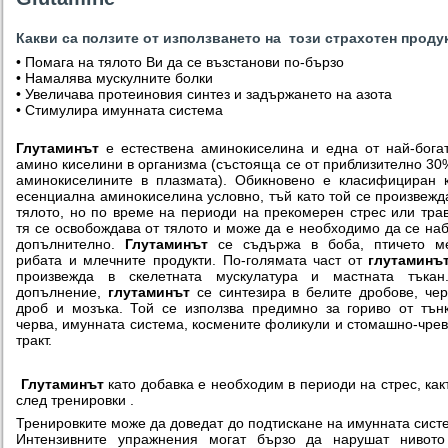
Какви са ползите от използването на този страхотен продук
• Помага на тялото Ви да се възстанови по-бързо
• Намалява мускулните болки
• Увеличава протеиновия синтез и задържането на азота
• Стимулира имунната система
Глутаминът
е естествена аминокиселина и една от най-бога
амино киселини в организма (състояща се от приблизително 30
аминокиселините в плазмата). Обикновено е класифициран 
есенциална аминокиселина условно, тъй като той се произвежд
тялото, но по време на периоди на прекомерен стрес или тра
тя се освобождава от тялото и може да е необходимо да се на
допълнително.
Глутаминът
се съдържа в боба, птичето ме
рибата и млечните продукти. По-голямата част от
глутаминъ
произвежда в скелетната мускулатура и мастната тъкан
допълнение,
глутаминът
се синтезира в белите дробове, че
дроб и мозъка. Той се използва предимно за гориво от тън
черва, имунната система, космените фоликули и стомашно-чре
тракт.
Глутаминът
като добавка е необходим в периоди на стрес, как
след тренировки .
Тренировките може да доведат до подтискане на имунната сист
Интензивните упражнения могат бързо да нарушат нивото