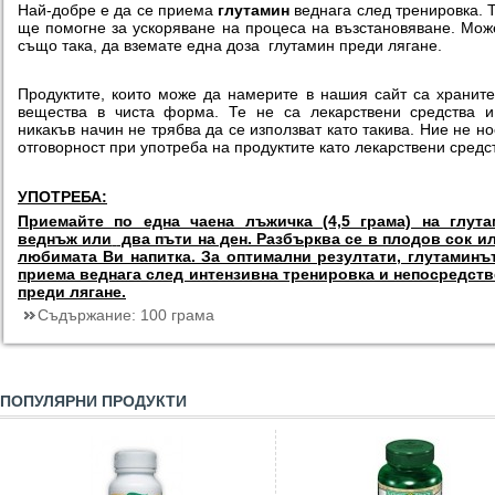
Най-добре е да се приема
глутамин
веднага след тренировка. 
ще помогне за ускоряване на процеса на възстановяване. Мож
също така, да вземате една доза глутамин преди лягане.
Продуктите, които може да намерите в нашия сайт са хранит
вещества в чиста форма. Те не са лекарствени средства 
никакъв начин не трябва да се използват като такива. Ние не н
отговорност при употреба на продуктите като лекарствени средс
УПОТРЕБА:
Приемайте по една чаена лъжичка (4,5 грама) на глута
веднъж или
два пъти на ден. Разбърква се в плодов сок и
любимата Ви напитка. За оптимални резултати, глутаминъ
приема веднага след интензивна тренировка и непосредст
преди лягане.
Съдържание:
100 грама
ПОПУЛЯРНИ ПРОДУКТИ