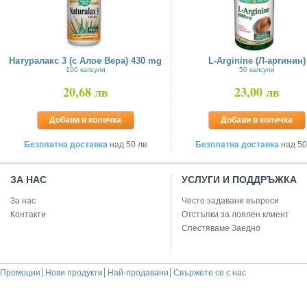
Натуралакс 3 (с Алое Вера) 430 mg
L-Arginine (Л-аргинин)
100 капсули
50 капсули
20,68 лв
23,00 лв
Добави в количка
Добави в количка
Безплатна доставка
над 50 лв
Безплатна доставка
над 50
ЗА НАС
УСЛУГИ И ПОДДРЪЖКА
За нас
Често задавани въпроси
Контакти
Отстъпки за лоялен клиент
Спестяваме Заедно
Промоции
Нови продукти
Най-продавани
Свържете се с нас