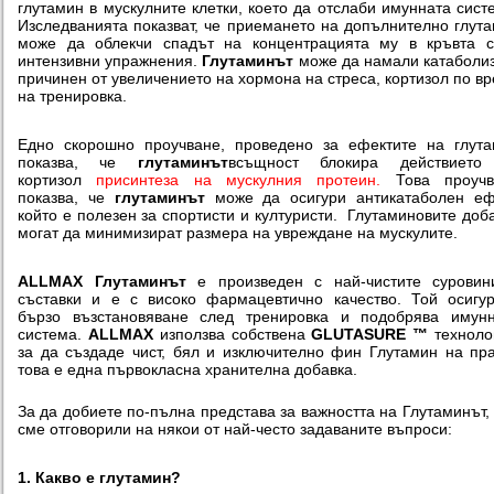
глутамин в мускулните клетки, което да отслаби имунната сист
Изследванията показват, че приемането на допълнително глут
може да облекчи спадът на концентрацията му в кръвта с
интензивни упражнения.
Глутаминът
може да намали катаболи
причинен от увеличението на хормона на стреса, кортизол по в
на тренировка.
Едно скорошно проучване, проведено за ефектите на глут
показва, че
глутаминът
всъщност блокира действието
кортизол
присинтеза на мускулния протеин.
Това проучв
показва, че
глутаминът
може да осигури антикатаболен еф
който е полезен за спортисти и културисти. Глутаминовите доб
могат да минимизират размера на увреждане на мускулите.
ALLMAX Глутаминът
е произведен с най-чистите суровин
съставки и е с високо фармацевтично качество. Той осигу
бързо възстановяване след тренировка и подобрява имунн
система.
ALLMAX
използва собствена
GLUTASURE ™
техноло
за да създаде чист, бял и изключително фин Глутамин на пр
това е една първокласна хранителна добавка.
За да добиете по-пълна представа за важността на Глутаминът,
сме отговорили на някои от най-често задаваните въпроси:
1. Какво е глутамин?