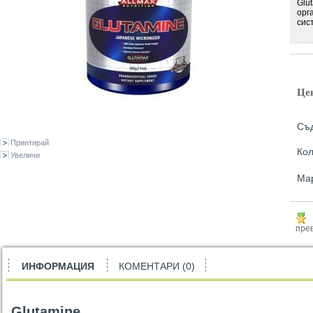
Glu
орг
сис
Це
Съд
Принтирай
Кол
Увеличи
Ма
прев
ИНФОРМАЦИЯ
КОМЕНТАРИ (0)
Glutamine