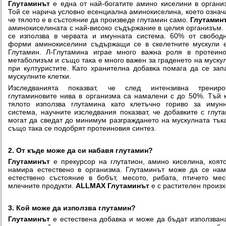
Глутаминът
е една от най-богатите амино киселини в органи
Той се нарича условно есенциална аминокиселина, което означ
че тялото е в състояние да произведе глутамин само.
Глутамин
аминокиселината с най-високо съдържание в целия организъм.
се използва в червата и имунната система. 60% от свобод
форми аминокиселини съдържащи се в скелетните мускули 
Глутамин. Л-Глутамина играе много важна роля в протеин
метаболизъм и също така е много важен за граденето на муску
при културистите. Като хранителна добавка помага да се зап
мускулните клетки.
Изследванията показват, че след интензивна трениров
глутаминовите нива в организма са намалени с до 50%. Тъй 
тялото използва глутамина като клетъчно гориво за имун
система, научните изследвания показват, че добавките с глут
могат да сведат до минимум разграждането на мускулната тък
също така се подобрят протеиновия синтез.
2. От къде може да си набавя глутамин?
Глутаминът
е прекурсор на глутатион, амино киселина, коят
намира естествено в организма. Глутаминът може да се на
естествено състояние в бобът, месото, рибата, птичето ме
млечните продукти.
ALLMAX Глутаминът
е с растителен произх
3. Кой може да използва глутамин?
Глутаминът
е естествена добавка и може да бъдат използван