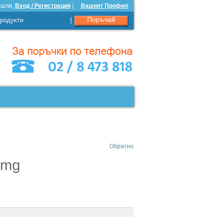
ошли,
Вход / Регистрация
|
Вашият Профил
Поръчай
родукти
|
Обратно
 mg