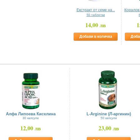
Екстракт от семе на...
Коралов
50 таблетки
14,00 лв
1
Добави в количка
Доба
Алфа Липоева Киселина
L-Arginine (Л-аргинин)
30 капсули
50 капсули
12,00 лв
23,00 лв