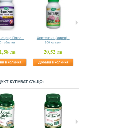
 сърце Плюс...
Хортензия (корен)...
Лайка (цвят) 350 mg
0 таблетки
100 капсули
100 капсули
1,58 лв
20,52 лв
13,98 лв
ви в количка
Добави в количка
Добави в количка
ДУКТ КУПУВАТ СЪЩО: