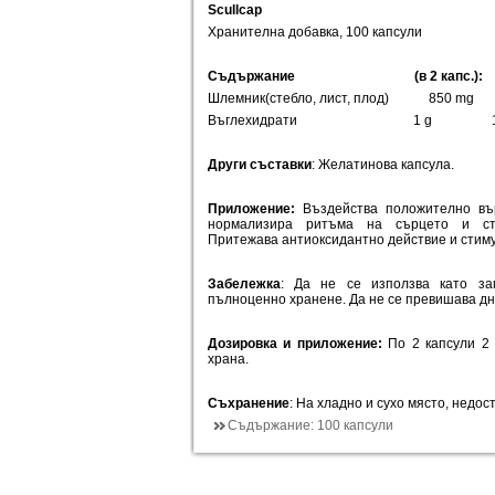
Scullcap
Хранителна добавка, 100 капсули
Съдържание (в
2
капс.):
Шлемник(стебло, лист, плод) 850 m
Въглехидрати 1 g 1 
Други съставки
: Желатинова капсула.
Приложение:
Въздейства положително вър
нормализира ритъма на сърцето и ста
Притежава антиоксидантно действие и стим
Забележка
: Да не се използва като за
пълноценно хранене. Да не се превишава д
Дозировка и приложение:
По 2 капсули 2
храна.
Съхранение
: На хладно и сухо място, недос
Съдържание:
100 капсули