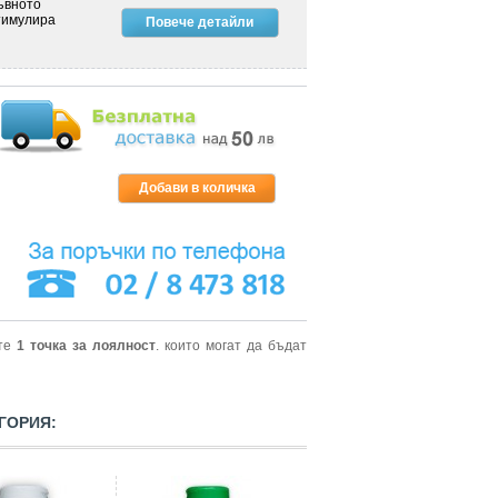
ъвното
тимулира
Повече детайли
ите
1
точка за лоялност
. които могат да бъдат
ГОРИЯ: