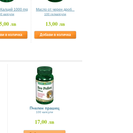
 Калций 1000 mg
Масло от черен дроб...
Вечерна Иглика масло
60 капсули
100 гелкапсули
500 mg х 90 софтгел капсули
5,00 лв
13,00 лв
24,90 лв
ви в количка
Добави в количка
Добави в количка
Пчелен прашец
100 капсули
17,00 лв