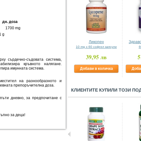
дн. доза
g 1700 mg
g
Ликопен
Здраво
10 mg x 60 софгел капсули
6
39,95 лв
5
ху сърдечно-съдовата система,
билизира кръвното налягане.
улира имунната система.
Добави в количка
Доба
местител на разнообразното и
невната препоръчителна доза.
КЛИЕНТИТЕ КУПИЛИ ТОЗИ ПО
 пъти дневно, за предпочитане с
тъпно за деца!