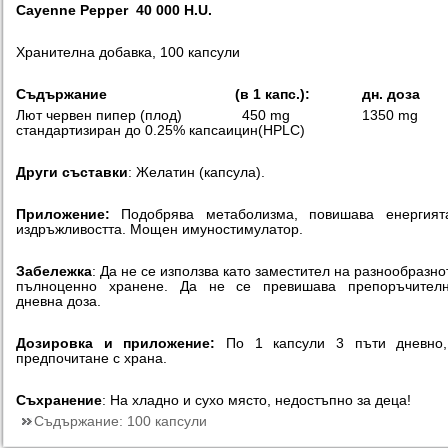
Cayenne Pepper 40 000 H.U.
Хранителна добавка, 100 капсули
Съдържание (в 1 капс.):
дн.
доза
Лют червен пипер (плод) 450 mg 1350 mg
стандартизиран до 0.25% капсаицин(HPLC)
Други съставки
: Желатин (капсула).
Приложение:
Подобрява метаболизма, повишава енергият
издръжливостта. Мощен имуностимулатор.
Забележка
: Да не се използва като заместител на разнообразно
пълноценно хранене. Да не се превишава препоръчителн
дневна доза.
Дозировка и приложение:
По 1 капсули 3 пъти дневно,
предпочитане с храна.
Съхранение
: На хладно и сухо място, недостъпно за деца!
Съдържание:
100 капсули