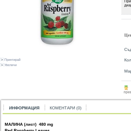
При
диа
Це
Съд
Кол
Принтирай
Увеличи
Ма
прев
ИНФОРМАЦИЯ
КОМЕНТАРИ (0)
МАЛИНА (лист)
480 mg
Red Raspberry Leaves