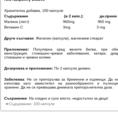
Хранителна добавка, 100 капсули
Съдържание (в 2 капс.):
дн.прием
Малина (лист) 960mg 960 mg
Витамин С 3mg 3 mg
Други съставки
: Желатин (капсула), магнезиев стеарат
Приложение:
Популярна сред жените билка, при оби
менструация, стомашно-чревни заболявания, катари, диар
стомашни и чревни колики.
Дозировка и приложение:
По 2 капсули дневно.
Забележка
: Не се препоръчва за бременни и кърмещи. Да н
използва като заместител на разнообразното и пълноце
хранене. Да не се превишава дневната препоръчителна доза.
Съхранение
: На хладно и сухо място, недостъпно за деца!
Съдържание:
100 капсули