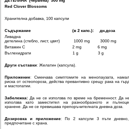
ДЕТЕЛИНА (
червена)
500 mg
Red Clover Blossoms
Хранителна добавка, 100 капсули
Съдържание (в 2 капс.):
дн.доза
Ливадна
детелина (стебло, лист, цвят) 1000 mg 3000 mg
Витамин С 2 mg 6 mg
Въглехидрати 1 g 3 g
Други съставки
: Желатин (капсула).
Приложение
: Смекчава симптомите на менопаузата, нама
риска от остеопороза, действа превантивно срещу рака на гър
и мастопатии.
Забележка:
Да не се използва по време на бременност. Да н
използва като заместител на разнообразното и пълноце
хранене. Да не се превишава препоръчителната дневна доза.
Дозировка и приложение
: По 2 капсули 3 пъти дневно,
предпочитане с храна.