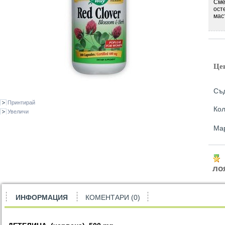
Сме
ост
мас
Це
Съд
Принтирай
Кол
Увеличи
Ма
ло
ИНФОРМАЦИЯ
КОМЕНТАРИ (0)