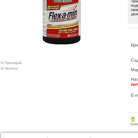
Таз
под
ско
цял
Це
Съд
Принтирай
Увеличи
Ма
Нал
на
E-m
прев