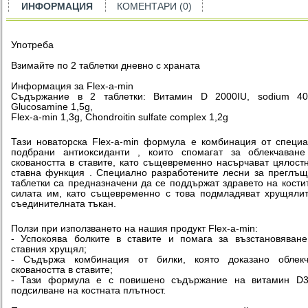
ИНФОРМАЦИЯ
КОМЕНТАРИ (0)
Употреба
Взимайте по 2 таблетки дневно с храната
Информация за Flex-a-min
Съдържание в 2 таблетки: Витамин D 2000IU, sodium 40
Glucosamine 1,5g,
Flex-a-min 1,3g, Chondroitin sulfate complex 1,2g
Тази новаторска Flex-a-min формула e комбинация от специ
подбрани антиоксиданти , които спомагат за облекчаване
сковаността в ставите, като същевременно насърчават цялост
ставна функция . Специално разработените лесни за преглъ
таблетки са предназначени да се поддържат здравето на кости
силата им, като същевременно с това подмладяват хрущяли
съединителната тъкан.
Ползи при използването на нашия продукт Flex-a-min:
- Успокоява болките в ставите и помага за възстановяван
ставния хрущял;
- Съдържа комбинация от билки, която доказано облекч
сковаността в ставите;
- Тази формула е с повишено съдържание на витамин D3
подсилване на костната плътност.