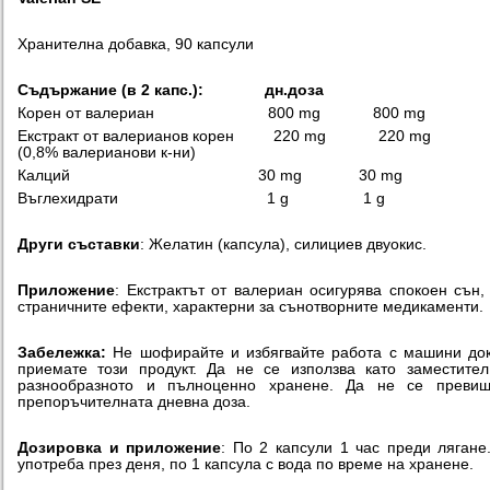
Хранителна добавка, 90 капсули
Съдържание (в
2
капс.):
дн.доза
Корен от валериан 800 mg 800 mg
Екстракт от валерианов корен 220 mg 220 mg
(0,8% валерианови к-ни)
Калций 30 mg 30 mg
Въглехидрати 1 g 1 g
Други съставки
: Желатин (капсула), силициев двуокис.
Приложение
: Екстрактът от валериан осигурява спокоен сън,
страничните ефекти, характерни за сънотворните медикаменти.
Забележка:
Не шофирайте и избягвайте работа с машини до
приемате този продукт. Да не се използва като заместите
разнообразното и пълноценно хранене. Да не се превиш
препоръчителната дневна доза.
Дозировка и приложение
: По 2 капсули 1 час преди лягане
употреба през деня, по 1 капсула с вода по време на хранене.