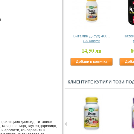
cg
Витамин Д (сух) 400...
Razor
100 капсули
14,50 лв
8
Добави в количка
Доба
КЛИЕНТИТЕ КУПИЛИ ТОЗИ ПО
, силициев диоксид, титаниев
, мая, пшеница, глутен,царевица,
и и аромати, консерванти и