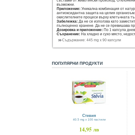
съставки от животински произход. Отклонени
възможни.
Приложение:
Уникална комбинация от натур
антиоксидантна защита на целия организъм
окислителните процеси върху клетъчната тъ
Забележка:
Да не се използва като замести
пълноценно хранене. Да не се превишава п
Дозировка и приложение:
По 1 капсула днев
Съхранение:
На хладно и сухо място, недос
Съдържание:
445 mg х 90 капсули
ПОПУЛЯРНИ ПРОДУКТИ
Стевия
40.5 mg x 100 пастили
14,95 лв