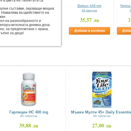
я в цвета на таблетата са
Вижън 448 mg
Черна 
ални съставки, оказващи мощна
60 капсули
. Намалява въздействието на
кан.
35,57 лв
3
тел на разнообразното и
репоръчителната дневна доза.
но, за предпочитане с храна.
Добави в количка
Доба
тъпно за деца!
Гарлицин HC 400 mg
Мъжки Мулти 45+ Daily Essentia
90 таблетки
90 таблетки
39,88 лв
27,00 лв