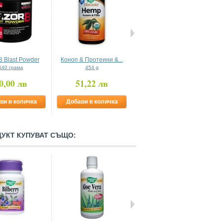
8 Blast Powder
Коноп & Протеини &...
ЕФА бленд за деца...
540 грама
454 g
60 капсули
0,00 лв
51,22 лв
21,48 лв
ви в количка
Добави в количка
Добави в количка
ДУКТ КУПУВАТ СЪЩО: