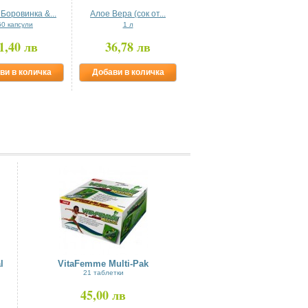
Боровинка &...
Алое Вера (сок от...
Перли Ацидофилус
60 капсули
1 л
30 софгел капсули
1,40 лв
36,78 лв
32,26 лв
ви в количка
Добави в количка
Добави в количка
l
VitaFemme Multi-Pak
21 таблетки
45,00 лв