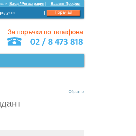
ошли,
Вход / Регистрация
|
Вашият Профил
Поръчай
родукти
|
Обратно
идант