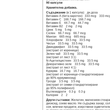
90 капсули
Хранителна добавка.
Съдържание
(в 1 капсула): дн.доза
Витамин А (бета каротен) 333 mcg 333 m
Витамин С 166.7 mg 166.7 mg
Витамин Е 44.7 mg 44.7 mg
Витамин В2 2 mg 2 mg
Цинк 5 mg 5 mg
Селен 66.7 mcg 66.7 mcg
Манган 665 mcg 665 mcg
Хлорофили 33.5 mg 33.5 mg
Чесън 33.5 mg 33.5 mg
Джинджифил 33.5 mg 33.5 mg
(екстракт от коренище)
Зелен чай 33.5 mg 33.5 mg
(екстракт от лист 3:1)
N-Ацетилцистеин 33.5 mg 33.5 mg
Декоративно зеле 33.5 mg 33.5 mg
(екстракт от лист 4:1)
Куркума 16.7 mg 16.7 mg
(екстракт от коренище-стандартизирани
до 90% куркуминоид)
Грозде 3.5 mg 3.5 mg
(екстракт от семки-стандартизирани
до 95% полифенол)
Въглехидрати 0.3 g 0.3 g
Калории 2 2
Други съставки:
Желатин, магнезиев стеарат
диоксид, соево масло. Не съдържа захар, сол
соя, млечни продукти, изкуствени оцветител