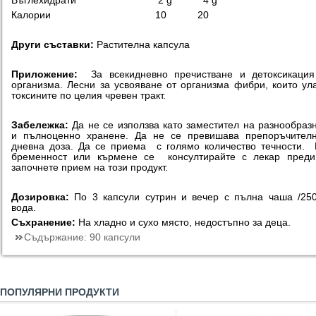
Въглехидрати 2 g 4 g
Калории 10 20
Други съставки:
Растителна капсула
Приложение:
За всекидневно пречистване и детоксикация
организма.
Лесни за усвояване от организма фибри, които ул
токсините по целия чревен тракт.
Забележка:
Да не се използва като заместител на разнообраз
и пълноценно хранене. Да не се превишава препоръчителн
дневна доза. Да се приема с голямо количество течности.
бременност или кърмене се консултирайте с лекар преди
започнете прием на този продукт.
Дозировка:
По 3 капсули сутрин и вечер с пълна чаша /25
вода.
Съхранение:
На хладно и сухо място, недостъпно за деца.
Съдържание:
90 капсули
ПОПУЛЯРНИ ПРОДУКТИ