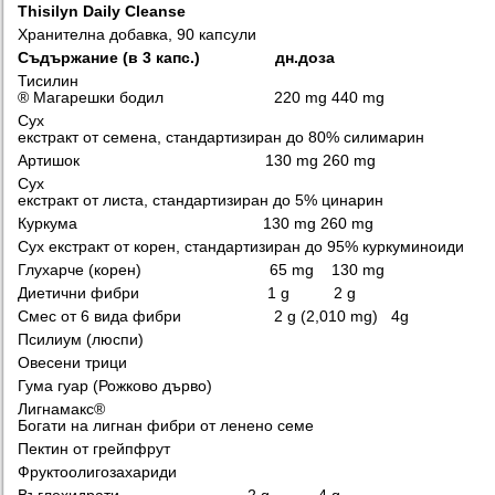
Thisilyn Daily Cleanse
Хранителна добавка, 90 капсули
Съдържание
(
в 3 капс
.)
дн
.
доза
Тисилин
® Магарешки бодил 220 mg 440 mg
Сух
екстракт от семена, стандартизиран до 80% силимарин
Артишок 130 mg 260 mg
Сух
екстракт от листа, стандартизиран до 5% цинарин
Куркума 130 mg 260 mg
Сух екстракт от корен, стандартизиран до 95% куркуминоиди
Глухарче (корен) 65 mg 130 mg
Диетични фибри 1 g 2 g
Смес от 6 вида фибри 2 g (2,010 mg) 4g
Псилиум (люспи)
Овесени трици
Гума гуар (Рожково дърво)
Лигнамакс®
Богати на лигнан фибри от ленено семе
Пектин от грейпфрут
Фруктоолигозахариди