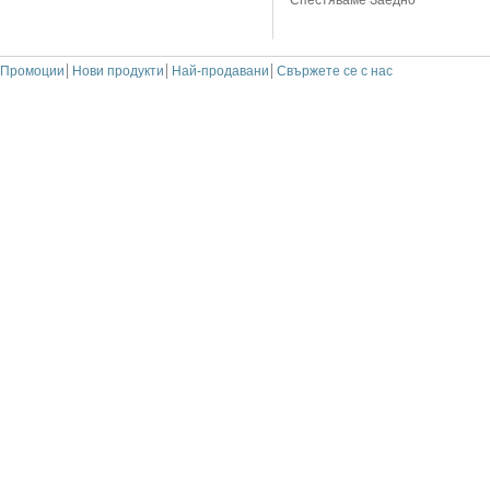
Спестяваме Заедно
Промоции
Нови продукти
Най-продавани
Свържете се с нас