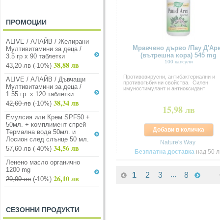
ПРОМОЦИИ
ALIVE / АЛАЙВ / Желирани
Мравчено дърво /Пау Д'Ар
Мултивитамини за деца /
(вътрешна кора) 545 mg
3.5 гр х 90 таблетки
100 капсули
38,88 лв
43,20 лв
(-10%)
Противовирусни, антибактериални и
ALIVE / АЛАЙВ / Дъвчащи
противогъбични свойства. Силен
Мултивитамини за деца /
имуностимулант и антиоксидант
1.55 гр. х 120 таблетки
38,34 лв
42,60 лв
(-10%)
15,98 лв
Емулсия или Крем SPF50 +
50мл. + комплимент спрей
Добави в количка
Термална вода 50мл. и
Лосион след слънце 50 мл.
Nature's Way
34,56 лв
57,60 лв
(-40%)
Безплатна доставка
над 50 л
Ленено масло органично
1200 mg
...
1
2
3
8
26,10 лв
29,00 лв
(-10%)
СЕЗОННИ ПРОДУКТИ