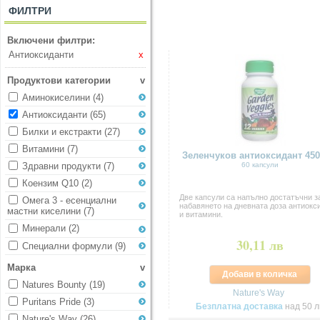
ФИЛТРИ
Включени филтри:
Антиоксиданти
x
Продуктови категории
v
Аминокиселини
(4)
Антиоксиданти
(65)
Билки и екстракти
(27)
Витамини
(7)
Зеленчуков антиоксидант 45
60 капсули
Здравни продукти
(7)
Коензим Q10
(2)
Две капсули са напълно достатъчни з
Омега 3 - есенциални
набавянето на дневната доза антиокс
мастни киселини
(7)
и витамини.
Минерали
(2)
30,11 лв
Специални формули
(9)
Марка
v
Добави в количка
Natures Bounty
(19)
Nature's Way
Puritans Pride
(3)
Безплатна доставка
над 50 л
Nature's Way
(26)