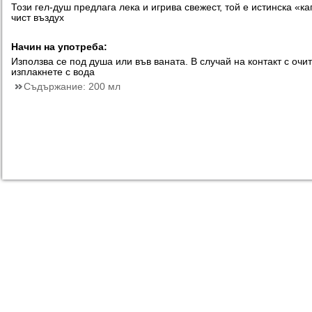
Този гел-душ предлага лека и игрива свежест, той е истинска «ка
чист въздух
Начин на употреба:
Използва се под душа или във ваната. В случай на контакт с очи
изплакнете с вода
Съдържание:
200 мл