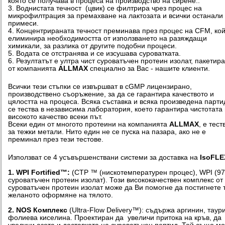
която се получава в процеса на производство на сирене..
3. Воднистата течност (цвик) се филтрира чрез процес на
микрофилтрация за премахване на лактозата и всички останали
примеси.
4. Концентрираната течност преминава през процес на CFM, ко
елиминира необходимостта от използването на разяждащи
химикали, за разлика от другите подобни процеси.
5. Водата се отстранява и се изсушава суроватката.
6. Резултатът е ултра чист суроватъчен протеин изолат, пакетир
от компанията
ALLMAX
специално за Вас - нашите клиенти.
Всички тези стъпки се извършват в cGMP лицензирано,
производствено съоръжение, за да се гарантира качеството и
цялостта на процеса. Всяка съставка и всяка произведена парти
се тества в независима лаборатория, което гарантира чистотата
високото качество всеки път.
Всеки един от многото протеини на компанията
ALLMAX
, е тест
за тежки метали. Нито един не се пуска на пазара, ако не е
преминал през тези тестове.
Използват се 4 усъвършенствани системи за доставка на
IsoFLE
1.
WPI Fortified™:
(CTP ™ (нискотемпературен процес), WPI (9
суроватъчен протеин изолат). Този висококачествен комплекс от
суроватъчен протеин изолат може да Ви помогне да постигнете 
желаното оформяне на тялото.
2. NOS Комплекс
(Ultra-Flow Delivery™): съдържа аргинин, таур
фолиева киселина. Проектиран да увеличи притока на кръв, да