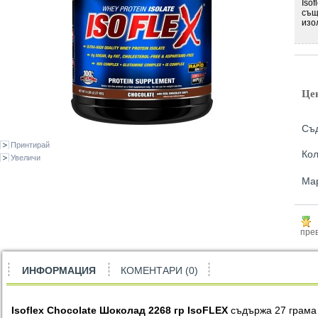
Iso
същ
изо
Це
Съд
Принтирай
Кол
Увеличи
Ма
прев
ИНФОРМАЦИЯ
КОМЕНТАРИ (0)
Isoflex Chocolate Шоколад 2268 гр IsoFLEX
съдържа 27 грама