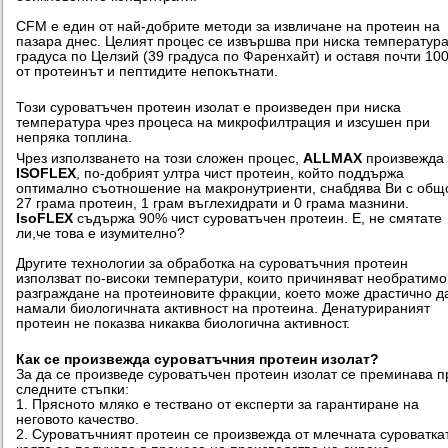
CFM е един от най-добрите методи за извличане на протеин на
пазара днес. Целият процес се извършва при ниска температура
градуса по Целзий (39 градуса по Фаренхайт) и оставя почти 10
от протеинът и пептидите непокътнати.
Този суроватъчен протеин изолат е произведен при ниска
температура чрез процеса на микрофилтрация и изсушен при
непряка топлина.
Чрез използването на този сложен процес,
ALLMAX
произвежда
ISOFLEX
, по-добрият ултра чист протеин, който поддържа
оптимално съотношение на макронутриенти, снабдява Ви с общ
27 грама протеин, 1 грам въглехидрати и 0 грама мазнини.
IsoFLEX
съдържа 90% чист суроватъчен протеин. Е, не смятате
ли,че това е изумително?
Другите технологии за обработка на суроватъчния протеин
използват по-високи температури, които причиняват необратимо
разграждане на протеиновите фракции, което може драстично д
намали биологичната активност на протеина. Денатурираният
протеин не показва никаква биологична активност.
Как се произвежда суроватъчния протеин изолат?
За да се произведе суроватъчен протеин изолат се преминава п
следните стъпки:
1. Прясното мляко е тествано от експерти за гарантиране на
неговото качество.
2. Суроватъчният протеин се произвежда от млечната суроватка