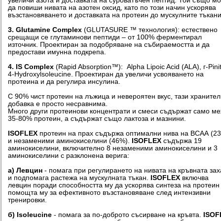
увеличи азота и доставката на суроватъчен пептид. Той също м
да повиши нивата на азотен оксид, като по този начин ускорява
възстановяването и доставката на протеин до мускулните тъкани
3. Glutamine Complex
(GLUTASURE ™ технология): естествено
срещащи се глутаминови пептиди – от 100% ферментирал
източник. Проектиран за подобряване на събираемостта и да
предостави имунна подкрепа.
4.
IS Complex
(Rapid Absorption™): Alpha Lipoic Acid (ALA), г-Pinit
4-Hydroxylsoleucine. Проектиран да увеличи усвояването на
протеина и да регулира инсулина.
С 90% чист протеин на лъжица и невероятен вкус, тази храните
добавка е просто несравнима.
Много други протеинови концентрати и смеси съдържат само м
35-80% протеин, а съдържат също лактоза и мазнини.
ISOFLEX
протеин на прах съдържа оптимални нива на ВСАА (2
и незаменими аминокиселини (46%).
ISOFLEX
съдържа 19
аминокиселини, включително 8 незаменими аминокиселини и 3
аминокиселини с разклонена верига:
а) Левцин
- помага при регулирането на нивата на кръвната зах
и подпомага растежа на мускулната тъкан.
ISOFLEX
включва
левцин поради способността му да ускорява синтеза на протеин
помощта му за ефективното възстановяване след интензивни
тренировки.
б) Isoleucine
- помага за по-доброто съсирване на кръвта.
ISOF