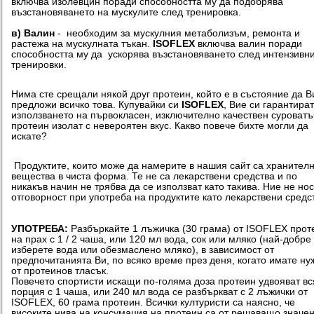
включва изолевцин поради способността му да подобрява
възстановяването на мускулите след тренировка.
в) Валин
- необходим за мускулния метаболизъм, ремонта и
растежа на мускулната тъкан.
ISOFLEX
включва валин поради
способността му да ускорява възстановяването след интензивн
тренировки.
Нима сте срещали някой друг протеин, който е в състояние да В
предложи всичко това. Купувайки си
ISOFLEX
, Вие си гарантира
използването на първокласен, изключително качествен суроват
протеин изолат с невероятен вкус. Какво повече бихте могли да
искате?
Продуктите, които може да намерите в нашия сайт са хранител
вещества в чиста форма. Те не са лекарствени средства и по
никакъв начин не трябва да се използват като такива. Ние не но
отговорност при употреба на продуктите като лекарствени средс
УПОТРЕБА:
Разбъркайте 1 лъжичка (30 грама) от ISOFLEX прот
на прах с 1 / 2 чаша, или 120 мл вода, сок или мляко (най-добре
изберете вода или обезмаслено мляко), в зависимост от
предпочитанията Ви, по всяко време през деня, когато имате ну
от протеинов тласък.
Повечето спортисти искащи по-голяма доза протеин удвояват вс
порция с 1 чаша, или 240 мл вода се разбъркват с 2 лъжички от
ISOFLEX, 60 грама протеин. Всички културисти са наясно, че
високите нива на консумация на протеин са от решаващо значе