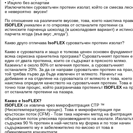
• Изцяло без аспартам
Изключителен суроватъчен протеин изолат, който се смесва лес
е невероятно вкусен!
По отношение на различните вкусове, това, което наистина прав
ISOFLEX
уникален и го откроява от останалите протеини са
истинските парченца шоколад (в шоколадовия вариант) и истинс
парчета ягода (във вкус „ягода“).
Какво друго отличава
IsoFLEX
суроватъчен протеин изолат?
Какво е суроватката и защо е толкова ценен основен фундамент
всяка сериозна хранителна програма? Суроватъчният протеин е
един от двата протеина, които се съдържат в прясното мляко.
Казеинът е около 80% от млечния протеин, а суроватъчният
останалите 20%. За да се направи суроватъчен протеин на прах
той трябва първо да бъде извлечен от млякото. Начинът на
добиване и на отделяне на суроватката от млякото е това, което
наистина определя качеството на суроватъчния протеин. Това е
точно този процес, който разграничава протеинът
ISOFLEX
на п
от останалите протеини на пазара.
Какво е IsoFLEX?
ISOFLEX
се извлича чрез микрофилтрация CTP ™
(Нискотемпературен процес). Това е микрофилтрация при
кръстосан поток (CFM) - Този така наречен метод на филтрация
обърнатия поток улеснява произвеждането на изолати. Изолатъ
съдържа 90 % протеин в най-чистата му форма и по този начин
съдържанието му е забележително по-високо от това в
обикновените концентрати.