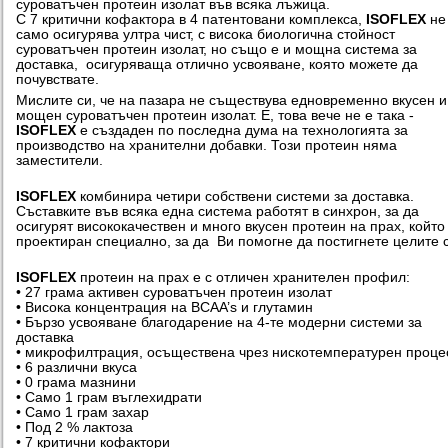
суроватъчен протеин изолат във всяка лъжица.
С 7 критични кофактора в 4 патентовани комплекса,
ISOFLEX
не
само осигурява ултра чист, с висока биологична стойност
суроватъчен протеин изолат, но също е и мощна система за
доставка, осигуряваща отлично усвояване, която можете да
почувствате.
Мислите си, че на пазара не съществува едновременно вкусен и
мощен суроватъчен протеин изолат. Е, това вече не е така -
ISOFLEX
е създаден по последна дума на технологията за
производство на хранителни добавки. Този протеин няма
заместители.
ISOFLEX
комбинира четири собствени системи за доставка.
Съставките във всяка една система работят в синхрон, за да
осигурят висококачествен и много вкусен протеин на прах, който
проектиран специално, за да Ви помогне да постигнете целите с
ISOFLEX
протеин на прах е с отличен хранителен профил:
• 27 грама активен суроватъчен протеин изолат
• Висока концентрация на BCAA’s и глутамин
• Бързо усвояване благодарение на 4-те модерни системи за
доставка
• микрофилтрация, осъществена чрез нискотемпературен проце
• 6 различни вкуса
• 0 грама мазнини
• Само 1 грам въглехидрати
• Само 1 грам захар
• Под 2 % лактоза
• 7 критични кофактори