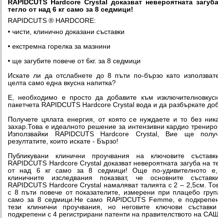
RAPIDCUTS Hardcore Crystal доказват невероятната загуб
тегло от над 6 кг само за 8 седмици!
RAPIDCUTS ® HARDCORE:
• чисти, клинично доказани съставки
• екстремна горелка за мазнини
• ще загубите повече от 6кг. за 8 седмици
Искате ли да отслабнете до 8 пъти по-бързо като използват
целта само една вкусна напитка?
Е, необходимо е просто да добавите към изключителновкус
пакетчета RAPIDCUTS Hardcore Crystal вода и да разбъркате до
Получете цялата енергия, от която се нуждаете и то без ник
захар.Това е идеалното решение за интензивни кардио трениро
Използвайки RAPIDCUTS Hardcore Crystal, Вие ще получ
резултатите, които искате - Бързо!
Публикувани клинични проучвания на ключовите съставк
RAPIDCUTS Hardcore Crystal доказват невероятната загуба на т
от над 6 кг само за 8 седмици! Още по-удивителното е,
клиничните изследвания показват, че основните съставк
RAPIDCUTS Hardcore Crystal намаляват талията с 2 – 2,5см. То
с 8 пъти повече от показателите, измерени при плацебо груп
само за 8 седмици.Не само RAPIDCUTS Femme, е подкрепен
тези клинични проучвания, но неговите ключови съставки
подкрепени с 4 регистрирани патенти на правителството на САЩ