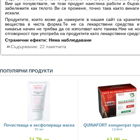
Вие ще почувствате, че този продукт наистина работи и бърз
забележите как тялото Ви се променя, точно така както винаги
искали.
Продуктите, които може да намерите в нашия сайт са хранит
вещества в чиста форма.Те не са лекарствени средства и
никакъв начин не трябва да се използват като такива.Ние не н
отговорност при употреба на продуктите като лекарствени средс
Странични ефекти:
Няма наблюдавани
Съдържание:
22 пакетчета
ПОПУЛЯРНИ ПРОДУКТИ
Почистваща и ексфолираща маска
QUINAFORT концентрат прот
50 мл
12x6ml
24,79 лв
61,00 лв