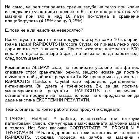
Не само, че регистрираната средна загуба на тегло при клин
изследваните участници е повече от 6 кг, но и процентната загуб
мазнини при тях е над 16 пъти по-голяма в сравнени
плацебогрупата (4.15% срещу 0,25%).
Е, това не е ли наистина невероятно?
Всеки вкусен пакет от този продукт съдържа само 10 калории
грама захар! RAPIDCUTS Hardcore Crystal се приема лесно удо
дори когато сте в движение. Просто изсипете пакетчето в 50
вода и то ще се разтвори бързо, а и ще започне да работи вед
след поглъщането.
Компанията ALLMAX знае, че тренирате усилено във фитне
спазвате строг хранителен режим, защото искате да постиг
възможно най-добрите резултати.Тя Ви препоръчва да използ
RAPIDCUTS Hardcore Crystal като ефективно допълнение 
интензивната Ви диета и тренировкта Ви, за да постига
умопомрачителни резултати. RAPIDCUTS се различава
останалите продукти на пазара по това, че е предназначен д
даде наистина ЕКСТРЕМНИ РЕЗУЛТАТИ.
Технологията, по която работи този продукт е следната:
1-TARGET: HotSpot ™ работи, използвайки три ексклузи
патентовани смеси, стимулиращи максималната загубана маз
в тялото. Hot Spot включва CORTISTRATE ™, PROSULIN 
THYROVARIN ™.Благодарение на тези патентовани съединен
RAPIDCUTS, ускорява процеса на загуба на мазнини к