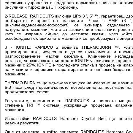
ефективно управлява и поддържа нормалните нива на кортиз
инсулина и тироксина (CIT хормони).
2-RELEASE: RAPIDCUTS включва LiPo 3 ', 5' ™, гарантиращ дв
по-бързото изгаряне на мазнините. Чрез c AMP (3 ',
цикличенаденозинмонофосфат) се активира отделянето
натрупаните мазнини, които са заключени в клетъчните рецепт
като се изпраща сигнал до мастните клетки, чрез който
освобождават складираните мазнини и се преобразуват в енерги
3 - IGNITE: RAPIDCUTS включва THERMOBURN ™, койт
проектиран така, чечрез него да се възпламенят и према
разпространените мастни киселини. Клиничните изследва
показват, че ключовата съставка в IGNITE увеличава изгарянет
мазнини с 25%. IGNITE е последната стъпка в процеса на изга
на мазнини и ефективно гарантира естествено освобождаван
мазнините.
THERMO BURN също удължава процеса на изгаряне на мазнин
6-8 часа след първоначалното потребление за постигане на
продължителен ефект.
Резултатите, постигнати от RAPIDCUTS и неговата мощна
степенна TRI ™ система, ускоряваща процесана изгаряне
мазнините.
Използвайки RAPIDCUTS Hardcore Crystal Вие ще постигн
реални резултати!
Още от момента, в който приемете RAPIDCUTS Hardcore Crys