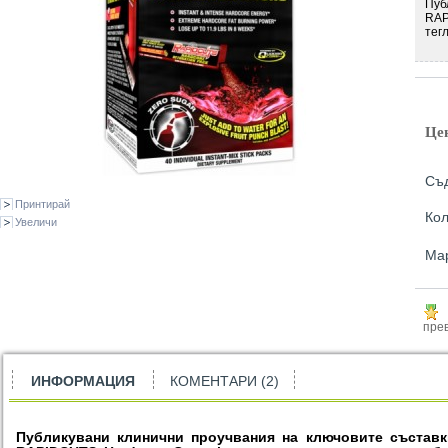
Пуб
RAP
тегл
Це
Съд
Принтирай
Кол
Увеличи
Ма
прев
ИНФОРМАЦИЯ
КОМЕНТАРИ (2)
Публикувани клинични проучвания на ключовите съставк