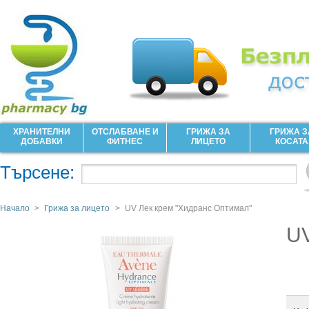
ХРАНИТЕЛНИ
ОТСЛАБВАНЕ И
ГРИЖА ЗА
ГРИЖА З
ДОБАВКИ
ФИТНЕС
ЛИЦЕТО
КОСАТА
Търсене:
Начало
>
Грижа за лицето
>
UV Лек крем "Хидранс Оптимал"
UV