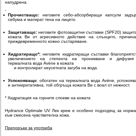
напудрена.
Прочистващо:
неговите себо-абсорбиращи капсули задър
себума и матират тена на лицето.
Защитаващо:
неговите фотозащитни съставки (SPF20) защит
кожата Ви от агресивното действие на слънцето, причин
преждевременното кожно състаряване.
Хидратиращо*:
неговите хидратиращи съставки благоприятс
увеличението на степента на проникване и дифузия
термалната вода Avène в кожата
и контролират неусетната загуба на вода.
Успокояващо
: обогатен на термалната вода Avène, успокоя
и антииритативна, той обгръща кожата Ви с воал от нежност.
* Хидратация на горните слоеве на кожата
Hydrance Optimale UV Лек крем е особено подходящ за норм
към смесена чувствителна кожа.
Препоръки за употреба