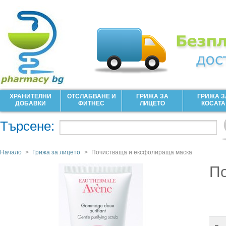
ХРАНИТЕЛНИ
ОТСЛАБВАНЕ И
ГРИЖА ЗА
ГРИЖА З
ДОБАВКИ
ФИТНЕС
ЛИЦЕТО
КОСАТА
Търсене:
Начало
>
Грижа за лицето
>
Почистваща и ексфолираща маска
П