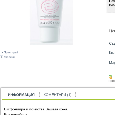
Поч
кож
Це
Съ
Кол
Принтирай
Увеличи
Ма
прев
ИНФОРМАЦИЯ
КОМЕНТАРИ (1)
Ексфолиира и почиства Вашата кожа.
Без парабени.