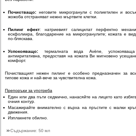
Почистващо:
неговите микрогранули с полиетилен и восъ
жожоба отстраняват нежно мъртвите клетки.
Пилинг ефект
: натриевият салицилат перфектно механи
ескфолиира, благодарение на микрогранулите; кожата е ви
по-бляскава.
Успокояващо:
термалната вода Avène, успокояващ
антииритативна, предоставя на кожата Ви мигновено усещан
комфорт.
Почистващият нежен пилинг е особено предназначен за вс
типове кожа и най-вече за чувствителна кожа.
Препоръки за употреба
Един или два пъти седмично, нанасяйте на лицето като избяг
очния контур.
Масажирайте внимателно с върха на пръстите с малки кръ
движения.
Изплакнете обилно.
Съдържание:
50 мл