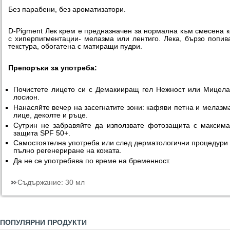
Без парабени, без ароматизатори.
D-Pigment Лек крем е предназначен за нормална към смесена 
с хиперпигментации- мелазма или лентиго. Лека, бързо попи
текстура, обогатена с матиращи пудри.
Препоръки за употреба:
Почистете лицето си с Демакииращ гел Нежност или Мицел
лосион.
Нанасяйте вечер на засегнатите зони: кафяви петна и мелазм
лице, деколте и ръце.
Сутрин не забравяйте да използвате фотозащита с максим
защита SPF 50+.
Самостоятелна употреба или след дерматологични процедури
пълно регенериране на кожата.
Да не се употребява по време на бременност.
Съдържание:
30 мл
ПОПУЛЯРНИ ПРОДУКТИ