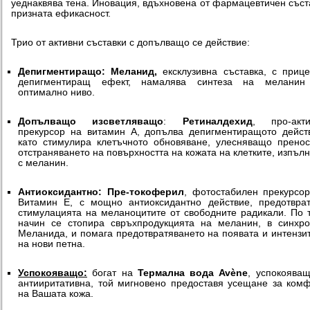
уеднаквява тена. Иновация, вдъхновена от фармацевтичен съст
призната ефикасност.
Трио от активни съставки с допълващо се действие:
Депигментиращо:
Меланид,
ексклузивна съставка, с приц
депигментиращ ефект, намалява синтеза на меланин
оптимално ниво.
Допълващо изсветляващо
:
Ретиналдехид
, про-акти
прекурсор на витамин А, допълва депигментиращото дейст
като стимулира клетъчното обновяване, улесняващо прено
отстраняването на повърхността на кожата на клетките, изпъл
с меланин.
Антиоксидантно: Пре-токоферил
, фотостабилен прекурсо
Витамин Е, с мощно антиоксидантно действие, предотвра
стимулацията на меланоцитите от свободните радикали. По 
начин се стопира свръхпродукцията на меланин, в синхр
Меланида, и помага предотвратяването на появата и интензи
на нови петна.
Успокояващо:
богат на
Термална вода
Av
è
ne
, успокоява
антииритативна, той мигновено предоставя усещане за ком
на Вашата кожа.