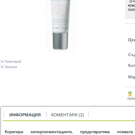
D-P
кож
поп
Це
Съ
Принтирай
Кол
Увеличи
Ма
прев
ИНФОРМАЦИЯ
КОМЕНТАРИ (2)
Коригира хиперпигментациите, предотвратява появат