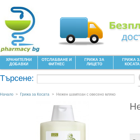
ХРАНИТЕЛНИ
ОТСЛАБВАНЕ И
ГРИЖА ЗА
ГРИЖА З
ДОБАВКИ
ФИТНЕС
ЛИЦЕТО
КОСАТА
Търсене:
Начало
>
Грижа за Косата
>
Нежен шампоан с овесено мляко
Не