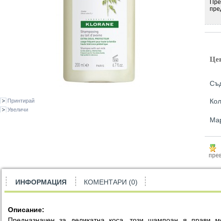
Пре
пре
Це
Съ
Кол
Принтирай
Увеличи
Ма
прев
ИНФОРМАЦИЯ
КОМЕНТАРИ (0)
Описание:
Предназначен за деликатна коса, този шампоан я прави м