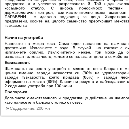
предпазва я и улеснява разресването й. Той щади скалп
косъмното стебло. С висока поносимост, тестван 
дерматологичен контрол, този изключително нежен шампоан
ПАРАБЕНИ е идеално подходящ за деца. Хидратиран
предпазени, косите на цялото семейство преоткриват мекота
гъвкавостта
Начин на употреба
Нанесете на мокра коса. Само едно нанасяне на шампоан
достатъчно. Изплакнете с вода. В случай на контакт с о
изплакнете обилно. Изключително нежен, той може да б
използван толкова често, колкото се налага от цялото семейство
Ефикасност:
Шампоанът за честа употреба с мляко от овес Клоран е м
ценен именно заради нежността си (90% на удовлетворени
заради гъвкавостта, която придава (86%) и заради лесн
оформяне на косата (88%). Клинични резултати наблюдавани 
2 седмична употреба при 100 жени
Препоръки
Допълнете омекотяващото и предпазващо действие на шампо
като нанесете и балсам с мляко от отвес
Съдържание:
200 мл