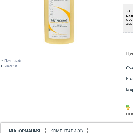
За 
раз
съ
ами
Це
Принтирай
Увеличи
Съ
Кол
Ма
ло
ИНФОРМАЦИЯ
КОМЕНТАРИ (0)