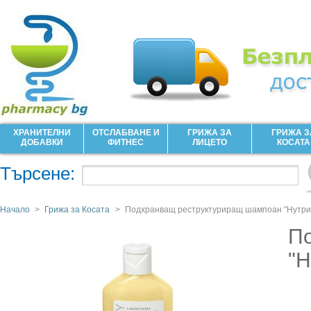
ХРАНИТЕЛНИ
ОТСЛАБВАНЕ И
ГРИЖА ЗА
ГРИЖА З
ДОБАВКИ
ФИТНЕС
ЛИЦЕТО
КОСАТА
Търсене:
Начало
>
Грижа за Косата
>
Подхранващ реструктуриращ шампоан "Нутри
П
"Н