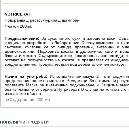
NUTRICERAT
Подхранващ реструктуриращ шампоан
Флакон 200ml.
Предназначение:
За сухи, много сухи и изтощени коси. Съд
специално разработен в Лаборатории Ducray комплект от акт
съставки, състоящ се от липиди, протеини, витамини и мл
аминокиселини. Подхранва косата в дълбочина, като й при
блясък и мекота. Съдържащите се в шампоана липопептиди, к
остават на повърхността на косата, я предпазват от ежеднев
вредни влияния. Продукт, тестван под дерматологичен контрол.
Начин на употреба:
Използвайте минимум 2 пъти седмичн
продължение на не по-малко от 6 седмици. За оптимални резул
ползвайте Маска за интензивно подхранване и Защитна ему
без изплакване от серията Нутрисерат. В случай на контакт с оч
изплакнете обилно.
Съдържание:
200 мл
ПОПУЛЯРНИ ПРОДУКТИ