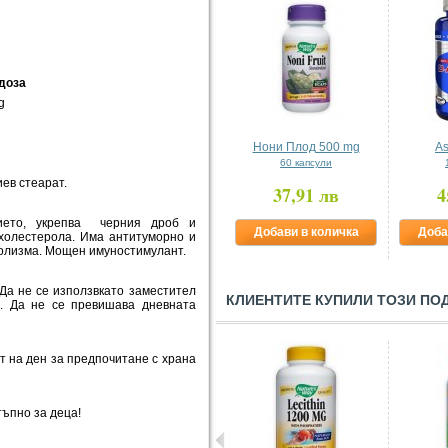
 доза
g
Нони Плод 500 mg
As
60 капсули
ев стеарат.
37,91 лв
4
ето, укрепва черния дроб и
Добави в количка
Доба
 холестерола. Има антитуморно и
олизма. Мощен имуностимулант.
Да не се използвкато заместител
КЛИЕНТИТЕ КУПИЛИ ТОЗИ ПО
. Да не се превишава дневната
т на ден за предпочитане с храна
тъпно за деца!