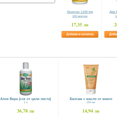
Лецитин 1200 mg
Див Я
100 капсули
1
17,35 лв
2
Добави в количка
Доба
Алое Вера (сок от цели листа)
Балсам с масло от манго
1 л
150 мл
36,78 лв
14,94 лв