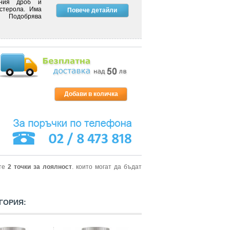
рния дроб и
стерола. Има
Повече детайли
. Подобрява
ите
2
точки за лоялност
. които могат да бъдат
ГОРИЯ: