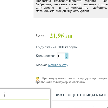
Подпомага кръвообръщението, укрепва че
бъбреците, понижава кръвното налягане и холе
антитуморно и антиоксидантно действие
метаболизма. Мощен имуностимулант.
21,96 лв
Цена:
Съдържание: 100 капсули
Количество:
Марка:
Nature's Way
При закупуването на този продукт ще получ
превърнати във ваучер за отстъпка.
ВИЖТЕ ОЩЕ ОТ СЪЩАТА КАТЕ
)