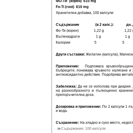
ФО-ТИ
(
корен)
61
0
mg
Fo-Ti (root) 610 mg
Хранителна добавка, 100 капсули
Съдържание
(в
2
капс.):
дн.
Фо-Ти (корен) 1,22 g 1,22 
Въглехидрати 1 g 1 g
Калории 5 5
Други съставки:
Желатин (капсула), Магнези
Приложение:
Подпомага кръвообръщени
бъбреците, понижава кръвното налягане и
антиоксидантно действие. Подобрява метаб
Забележка:
Да не се използва при диария. 
на разнообразното и пълноценно хранене
препоръчителна доза.
Дозировка и приложение:
По 2 капсули 1 пъ
и вода.
Съхранение:
На хладно и сухо място, недос
Съдържание:
100 капсули