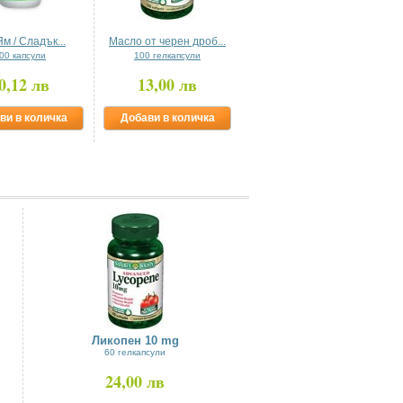
м / Сладък...
Масло от черен дроб...
Нони Плод 500 mg
00 капсули
100 гелкапсули
60 капсули
0,12 лв
13,00 лв
37,91 лв
ви в количка
Добави в количка
Добави в количка
Ликопен 10 mg
60 гелкапсули
24,00 лв