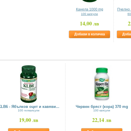
Канела 1000 mg
Пчелно 
100 капсули
60
14,00 лв
2
Добави в количка
Доба
KLB6 - Ябълков оцет и кавяви...
Червен бряст (кора) 370 mg
100 гелкапсули
100 капсули
19,00 лв
22,14 лв