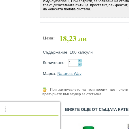
Имуноукрепващ. При артрити, заболяване на стом
тракт, дихателните пътища, простатит, панкреатит
на женската полова система.
18,23 лв
Цена:
Съдържание: 100 капсули
Количество:
Марка:
Nature's Way
При закупуването на този продукт ще получ
превърнати във ваучер за отстъпка.
ВИЖТЕ ОЩЕ ОТ СЪЩАТА КАТЕ
)