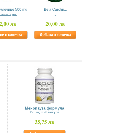
млечице 500 mg
Beta Carotin...
Червена боровинка +...
 гелкапсули
100 гелкапсули
2,00 лв
20,00 лв
23,00 лв
ви в количка
Добави в количка
Добави в количка
Менопауза формула
295 mg x 90 капсули
35,75 лв