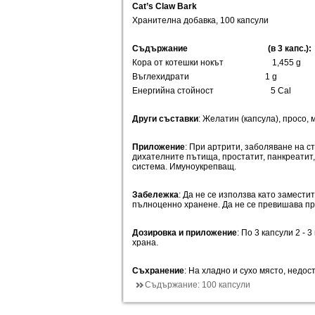
Cat’s Claw Bark
Хранителна добавка, 100 капсули
Съдържание (в 3 капс.):
Кора от котешки нокът 1,455 g
Въглехидрати 1 g 
Енергийна стойност 5 Cal
Други съставки
: Желатин (капсула), просо, 
Приложение
: При артрити, заболяване на с
дихателните пътища, простатит, панкреатит
система. Имуноукрепващ.
Забележка
: Да не се използва като замести
пълноценно хранене. Да не се превишава п
Дозировка и приложение
: По 3 капсули 2 - 
храна.
Съхранение
: На хладно и сухо място, недос
Съдържание:
100 капсули