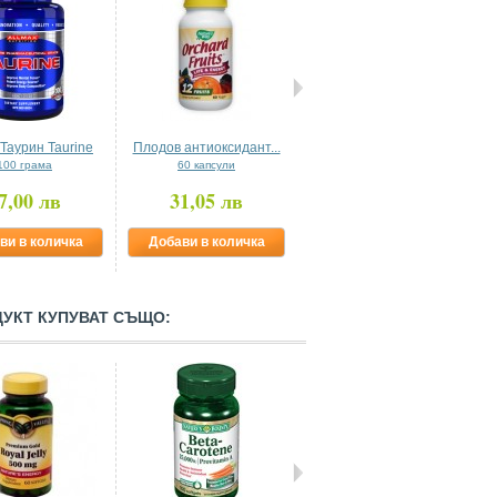
 Таурин Taurine
Плодов антиоксидант...
Перли YB...
100 грама
60 капсули
30 софтгел капсули
7,00 лв
31,05 лв
39,90 лв
ви в количка
Добави в количка
Добави в количка
ДУКТ КУПУВАТ СЪЩО: