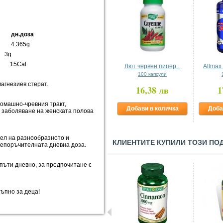
дн.доза
 4.365g
3g
 15Cal
Лют червен пипер...
Allmax
100 капсули
магнезиев стерат.
16,38 лв
1
томашно-чревния тракт,
Добави в количка
Доба
, заболяване на женската полова
тел на разнообразното и
КЛИЕНТИТЕ КУПИЛИ ТОЗИ ПО
репоръчителната дневна доза.
3 пъти дневно, за предпочитане с
тъпно за деца!