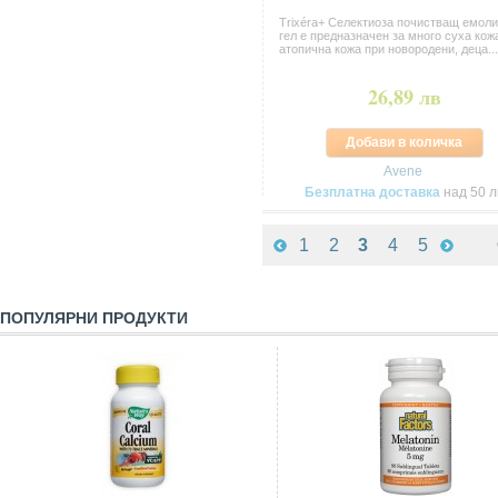
Trixéra+ Селектиоза почистващ емол
гел е предназначен за много суха кож
атопична кожа при новородени, деца...
26,89 лв
Добави в количка
Avene
Безплатна доставка
над 50 л
1
2
3
4
5
ПОПУЛЯРНИ ПРОДУКТИ