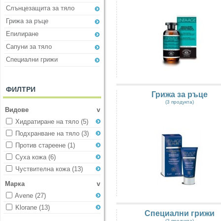
Слънцезащита за тяло
Грижа за ръце
Eпилиране
Сапуни за тяло
Специални грижи
ФИЛТРИ
Грижа за ръце
(3 продукта)
Видове
v
Хидратиране на тяло
(5)
Подхранване на тяло
(3)
Против стареене
(1)
Суха кожа
(6)
Чуствителна кожа
(13)
Марка
v
Avene
(27)
Klorane
(13)
Специални грижи
(2 продукта)