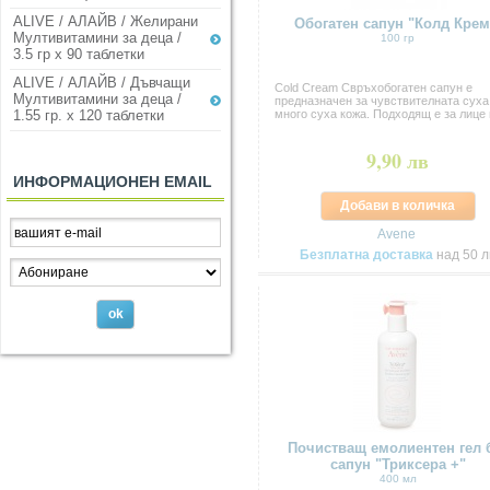
ALIVE / АЛАЙВ / Желирани
Обогатен сапун "Колд Крем
Мултивитамини за деца /
100 гр
3.5 гр х 90 таблетки
ALIVE / АЛАЙВ / Дъвчащи
Cold Cream Свръхобогатен сапун е
Мултивитамини за деца /
предназначен за чувствителната суха
много суха кожа. Подходящ е за лице 
1.55 гр. х 120 таблетки
9,90 лв
ИНФОРМАЦИОНЕН EMAIL
Добави в количка
Avene
Безплатна доставка
над 50 л
Почистващ емолиентен гел 
сапун "Триксера +"
400 мл