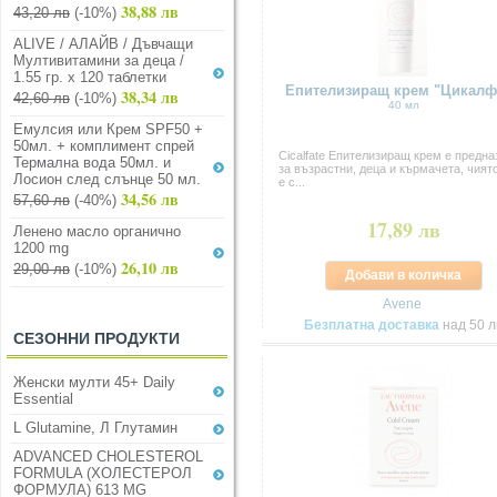
38,88 лв
43,20 лв
(-10%)
ALIVE / АЛАЙВ / Дъвчащи
Мултивитамини за деца /
1.55 гр. х 120 таблетки
Eпителизиращ крем "Цикалф
38,34 лв
42,60 лв
(-10%)
40 мл
Емулсия или Крем SPF50 +
50мл. + комплимент спрей
Cicalfate Епителизиращ крем е предна
Термална вода 50мл. и
за възрастни, деца и кърмачета, чият
Лосион след слънце 50 мл.
е с...
34,56 лв
57,60 лв
(-40%)
17,89 лв
Ленено масло органично
1200 mg
26,10 лв
29,00 лв
(-10%)
Добави в количка
Avene
Безплатна доставка
над 50 л
СЕЗОННИ ПРОДУКТИ
Женски мулти 45+ Daily
Essential
L Glutamine, Л Глутамин
ADVANCED CHOLESTEROL
FORMULA (ХОЛЕСТЕРОЛ
ФОРМУЛА) 613 MG