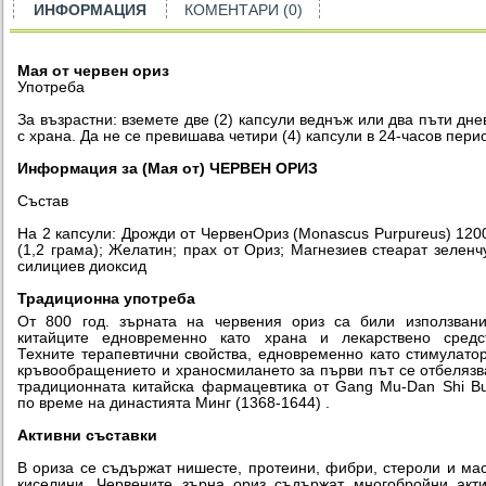
ИНФОРМАЦИЯ
КОМЕНТАРИ (0)
Мая от червен ориз
Употреба
За възрастни: вземете две (2) капсули веднъж или два пъти дне
с храна. Да не се превишава четири (4) капсули в 24-часов пери
Информация за (Мая от) ЧЕРВЕН ОРИЗ
Състав
На 2 капсули: Дрожди от ЧервенОриз (Monascus Purpureus) 120
(1,2 грама); Желатин; прах от Ориз; Магнезиев стеарат зеленч
силициев диоксид
Традиционна употреба
От 800 год. зърната на червения ориз са били използван
китайците едновременно като храна и лекарствено средст
Техните терапевтични свойства, едновременно като стимулато
кръвообращението и храносмилането за първи път се отбелязв
традиционната китайска фармацевтика от Gang Mu-Dan Shi Bu
по време на династията Минг (1368-1644) .
Активни съставки
В ориза се съдържат нишесте, протеини, фибри, стероли и ма
киселини. Червените зърна ориз съдържат многобройни акт