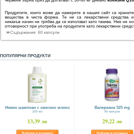
червени зърна ориз да допълват с 30-60 мг дневно
коензим Q10
Продуктите, които може да намерите в нашия сайт са хранит
вещества в чиста форма. Те не са лекарствени средства 
никакъв начин не трябва да се използват като такива. Ние не н
отговорност при употреба на продуктите като лекарствени средс
Съдържание:
60 капсули
ПОПУЛЯРНИ ПРОДУКТИ
Нежен шампоан с овесено мляко
Валериана 525 mg
200 мл
90 капсули
13,39 лв
29,22 лв
Добави в количка
Добави в количка