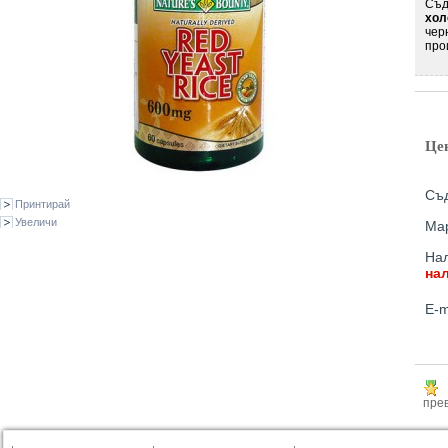
Съд
хол
чер
про
Це
Съд
Принтирай
Увеличи
Ма
Нал
на
E-m
прев