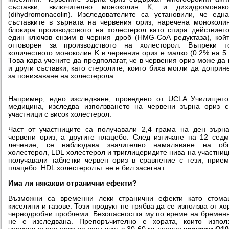
съставки, включително моноколин K, и дихидромонако
(dihydromonacolin). Изследователите са установили, че едн
съставките в зърната на червения ориз, наречена моноколи
блокира производството на холестерол като спира действиет
един ключов ензим в черния дроб (HMG-CoA редуктаза), кой
отговорен за производството на холесторол. Въпреки то
количеството моноколин K в червения ориз е малко (0.2% на 5 
Това кара учените да предполагат, че в червения ориз може да
и други съставки, като стеролите, които биха могли да доприн
за понижаване на холестерола.
Например, едно изследване, проведено от UCLA Училището
медицина, изследва използването на червени зърна ориз 
участници с висок холестерол.
Част от участниците са получавали 2,4 грама на ден зърн
червени ориз, а другите плацебо. След изтичане на 12 сед
лечение, се наблюдава значително намаляване на об
холестерол, LDL холестерол и триглицеридите нива на участниц
получавали таблетки червен ориз в сравнение с тези, прие
плацебо. HDL холестеролът не е бил засегнат.
Има ли някакви странични ефекти?
Възможни са временни леки странични ефекти като стома
киселини и газове. Този продукт не трябва да се използва от хо
чернодробни проблеми. Безопасността му по време на бремен
не е изследвана. Препоръчително е хората, които използ