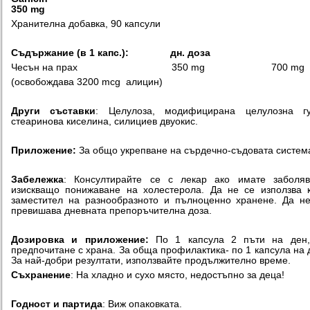
350 mg
Хранителна добавка, 90 капсули
Съдържание (в
1
капс.):
дн. доза
Чесън на прах 350 mg 700 mg
(освобождава 3200 mcg алицин)
Други съставки
: Целулоза, модифицирана целулозна гу
стеаринова киселина, силициев двуокис.
Приложение:
За общо укрепване на сърдечно-съдовата систем
Забележка
: Консултирайте се с лекар ако имате заболяв
изискващо понижаване на холестерола. Да не се използва 
заместител на разнообразното и пълноценно хранене. Да н
превишава дневната препоръчителна доза.
Дозировка и приложение:
По 1 капсулa 2 пъти на ден,
предпочитане с храна. За обща профилактика- по 1 капсула на 
За най-добри резултати, използвайте продължително време.
Съхранение
: На хладно и сухо място, недостъпно за деца!
Годност и партида
: Виж опаковката.